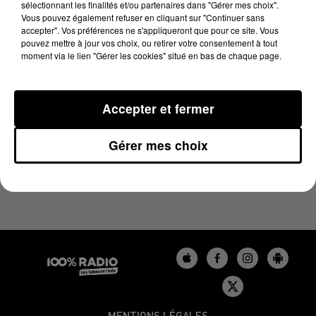
sélectionnant les finalités et/ou partenaires dans "Gérer mes choix".
10 mars 2025 - 2 min 14 sec
Vous pouvez également refuser en cliquant sur "Continuer sans
LES INFOS DU BÉARN DU 10/03/2025 À 11H00
accepter". Vos préférences ne s'appliqueront que pour ce site. Vous
pouvez mettre à jour vos choix, ou retirer votre consentement à tout
moment via le lien "Gérer les cookies" situé en bas de chaque page.
Podcasts infos du Béarn
Accepter et fermer
Gérer mes choix
MENTIONS LÉGALES