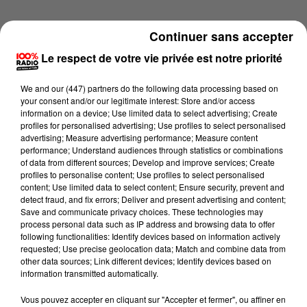
Continuer sans accepter
Le respect de votre vie privée est notre priorité
We and
our (447) partners
do the following data processing based on
your consent and/or our legitimate interest: Store and/or access
information on a device; Use limited data to select advertising; Create
profiles for personalised advertising; Use profiles to select personalised
advertising; Measure advertising performance; Measure content
performance; Understand audiences through statistics or combinations
of data from different sources; Develop and improve services; Create
profiles to personalise content; Use profiles to select personalised
content; Use limited data to select content; Ensure security, prevent and
detect fraud, and fix errors; Deliver and present advertising and content;
Lecture (2 min 14 sec)
Save and communicate privacy choices. These technologies may
process personal data such as IP address and browsing data to offer
following functionalities: Identify devices based on information actively
requested; Use precise geolocation data; Match and combine data from
other data sources; Link different devices; Identify devices based on
100%
information transmitted automatically.
100% Radio les infos du Béarn
Vous pouvez accepter en cliquant sur "Accepter et fermer", ou affiner en