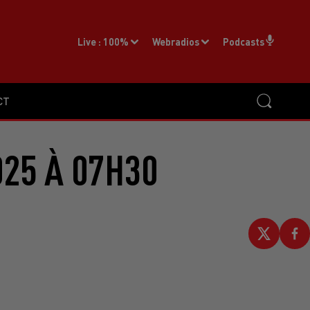
Live :
100%
Webradios
Podcasts
CT
025 À 07H30