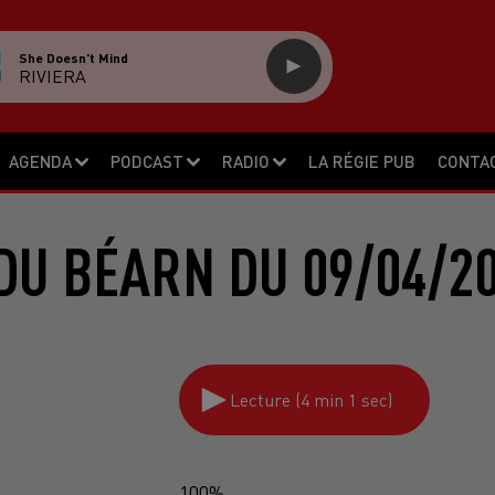
She Doesn't Mind
RIVIERA
AGENDA
PODCAST
RADIO
LA RÉGIE PUB
CONTA
DU BÉARN DU 09/04/2
Lecture (4 min 1 sec)
100%