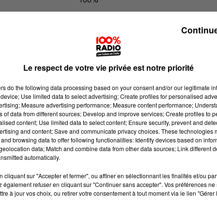
100% Radio les infos du Béarn
Continue
Le respect de votre vie privée est notre priorité
ers
do the following data processing based on your consent and/or our legitimate int
device; Use limited data to select advertising; Create profiles for personalised adver
vertising; Measure advertising performance; Measure content performance; Unders
ns of data from different sources; Develop and improve services; Create profiles to 
alised content; Use limited data to select content; Ensure security, prevent and detect
ertising and content; Save and communicate privacy choices. These technologies
and browsing data to offer following functionalities: Identify devices based on infor
eolocation data; Match and combine data from other data sources; Link different de
nsmitted automatically.
cliquant sur "Accepter et fermer", ou affiner en sélectionnant les finalités et/ou pa
 également refuser en cliquant sur "Continuer sans accepter". Vos préférences ne 
tre à jour vos choix, ou retirer votre consentement à tout moment via le lien "Gérer 