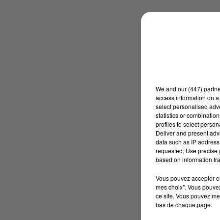
We and
our (447) partn
access information on a 
select personalised ad
statistics or combinatio
profiles to select person
Deliver and present adv
data such as IP address 
requested; Use precise g
based on information tra
Vous pouvez accepter en 
mes choix". Vous pouvez
ce site. Vous pouvez met
bas de chaque page.