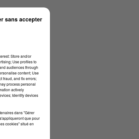
r sans accepter
erest: Store and/or
tising; Use profiles to
tand audiences through
personalise content; Use
 fraud, and fix errors;
 may process personal
mation actively
vices; Identify devices
rtenaires dans "Gérer
s'appliqueront que pour
les cookies" situé en