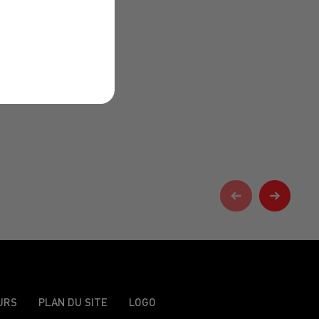
URS
PLAN DU SITE
LOGO