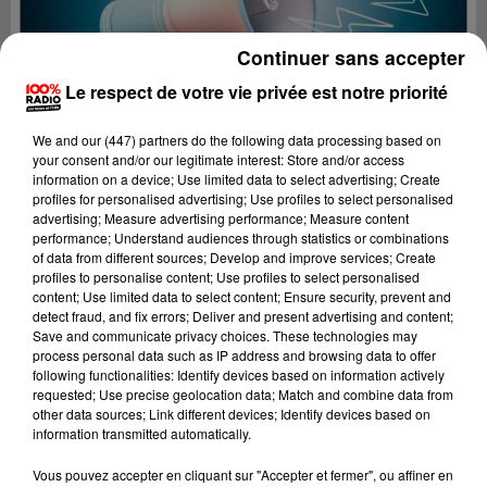
Continuer sans accepter
Le respect de votre vie privée est notre priorité
We and
our (447) partners
do the following data processing based on
your consent and/or our legitimate interest: Store and/or access
information on a device; Use limited data to select advertising; Create
profiles for personalised advertising; Use profiles to select personalised
advertising; Measure advertising performance; Measure content
performance; Understand audiences through statistics or combinations
of data from different sources; Develop and improve services; Create
profiles to personalise content; Use profiles to select personalised
content; Use limited data to select content; Ensure security, prevent and
detect fraud, and fix errors; Deliver and present advertising and content;
Lecture (2 min 22 sec)
Save and communicate privacy choices. These technologies may
process personal data such as IP address and browsing data to offer
following functionalities: Identify devices based on information actively
requested; Use precise geolocation data; Match and combine data from
other data sources; Link different devices; Identify devices based on
100%
information transmitted automatically.
100% Radio les infos du Béarn
Vous pouvez accepter en cliquant sur "Accepter et fermer", ou affiner en