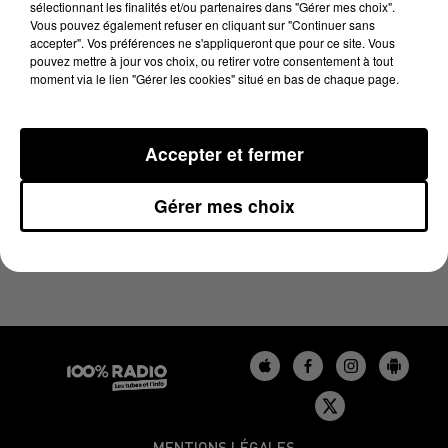
sélectionnant les finalités et/ou partenaires dans "Gérer mes choix".
8 novembre 2024 - 2 min 22 sec
Vous pouvez également refuser en cliquant sur "Continuer sans
LES INFOS DU BÉARN DU 08/11/2024 À 11H00
accepter". Vos préférences ne s'appliqueront que pour ce site. Vous
pouvez mettre à jour vos choix, ou retirer votre consentement à tout
moment via le lien "Gérer les cookies" situé en bas de chaque page.
Podcasts infos du Béarn
Accepter et fermer
Gérer mes choix
MENTIONS LÉGALES