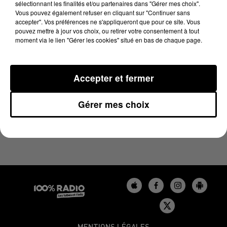
sélectionnant les finalités et/ou partenaires dans "Gérer mes choix".
8 novembre 2024 - 4 min 12 sec
Vous pouvez également refuser en cliquant sur "Continuer sans
LES INFOS DU BÉARN DU 08/11/2024 À 08H30
accepter". Vos préférences ne s'appliqueront que pour ce site. Vous
pouvez mettre à jour vos choix, ou retirer votre consentement à tout
moment via le lien "Gérer les cookies" situé en bas de chaque page.
Podcasts infos du Béarn
Accepter et fermer
Gérer mes choix
MENTIONS LÉGALES