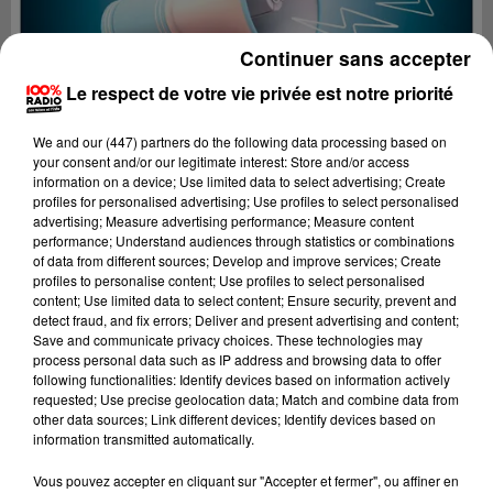
Continuer sans accepter
Le respect de votre vie privée est notre priorité
We and
our (447) partners
do the following data processing based on
your consent and/or our legitimate interest: Store and/or access
information on a device; Use limited data to select advertising; Create
profiles for personalised advertising; Use profiles to select personalised
advertising; Measure advertising performance; Measure content
performance; Understand audiences through statistics or combinations
of data from different sources; Develop and improve services; Create
profiles to personalise content; Use profiles to select personalised
content; Use limited data to select content; Ensure security, prevent and
detect fraud, and fix errors; Deliver and present advertising and content;
Lecture (4 min 12 sec)
Save and communicate privacy choices. These technologies may
process personal data such as IP address and browsing data to offer
following functionalities: Identify devices based on information actively
requested; Use precise geolocation data; Match and combine data from
other data sources; Link different devices; Identify devices based on
100%
information transmitted automatically.
100% Radio les infos du Béarn
Vous pouvez accepter en cliquant sur "Accepter et fermer", ou affiner en