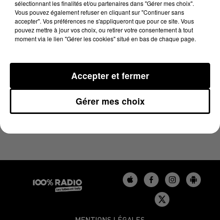
sélectionnant les finalités et/ou partenaires dans "Gérer mes choix".
8 novembre 2023 - 2 min 22 sec
Vous pouvez également refuser en cliquant sur "Continuer sans
LES INFOS DU BÉARN DU 08/11/2023 À 09H59
accepter". Vos préférences ne s'appliqueront que pour ce site. Vous
pouvez mettre à jour vos choix, ou retirer votre consentement à tout
moment via le lien "Gérer les cookies" situé en bas de chaque page.
Podcasts infos du Béarn
Accepter et fermer
Gérer mes choix
MENTIONS LÉGALES