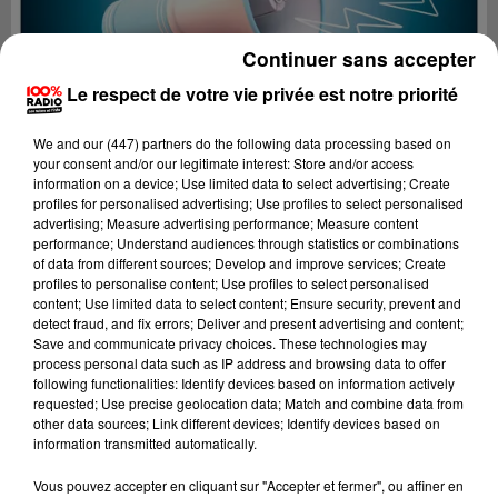
Continuer sans accepter
Le respect de votre vie privée est notre priorité
We and
our (447) partners
do the following data processing based on
your consent and/or our legitimate interest: Store and/or access
information on a device; Use limited data to select advertising; Create
profiles for personalised advertising; Use profiles to select personalised
advertising; Measure advertising performance; Measure content
performance; Understand audiences through statistics or combinations
of data from different sources; Develop and improve services; Create
profiles to personalise content; Use profiles to select personalised
content; Use limited data to select content; Ensure security, prevent and
detect fraud, and fix errors; Deliver and present advertising and content;
Lecture (2 min 22 sec)
Save and communicate privacy choices. These technologies may
process personal data such as IP address and browsing data to offer
following functionalities: Identify devices based on information actively
requested; Use precise geolocation data; Match and combine data from
other data sources; Link different devices; Identify devices based on
100%
information transmitted automatically.
100% Radio les infos du Béarn
Vous pouvez accepter en cliquant sur "Accepter et fermer", ou affiner en