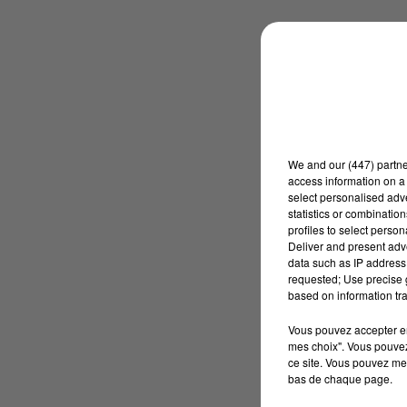
We and
our (447) partn
access information on a 
select personalised ad
statistics or combinatio
profiles to select person
Deliver and present adv
data such as IP address 
requested; Use precise g
based on information tra
Vous pouvez accepter en 
mes choix". Vous pouvez
ce site. Vous pouvez met
bas de chaque page.