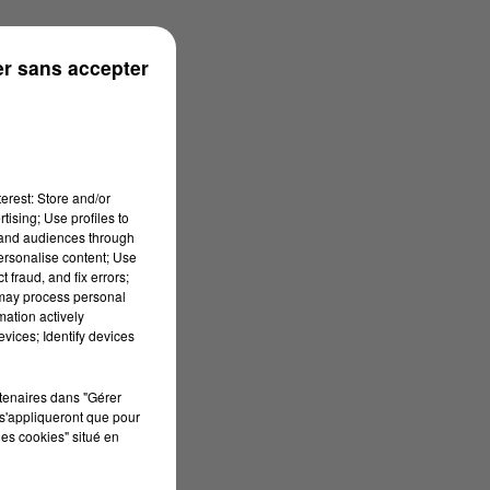
r sans accepter
erest: Store and/or
tising; Use profiles to
tand audiences through
personalise content; Use
 fraud, and fix errors;
 may process personal
mation actively
vices; Identify devices
rtenaires dans "Gérer
s'appliqueront que pour
les cookies" situé en