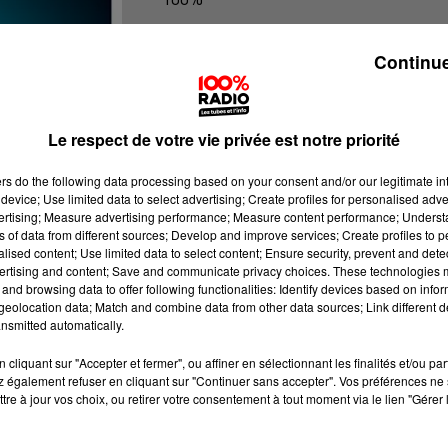
100% Radio les infos du Béarn
Continue
Le respect de votre vie privée est notre priorité
ers
do the following data processing based on your consent and/or our legitimate int
device; Use limited data to select advertising; Create profiles for personalised adver
vertising; Measure advertising performance; Measure content performance; Unders
ns of data from different sources; Develop and improve services; Create profiles to 
alised content; Use limited data to select content; Ensure security, prevent and detect
ertising and content; Save and communicate privacy choices. These technologies
and browsing data to offer following functionalities: Identify devices based on infor
eolocation data; Match and combine data from other data sources; Link different de
nsmitted automatically.
cliquant sur "Accepter et fermer", ou affiner en sélectionnant les finalités et/ou pa
 également refuser en cliquant sur "Continuer sans accepter". Vos préférences ne 
tre à jour vos choix, ou retirer votre consentement à tout moment via le lien "Gérer 