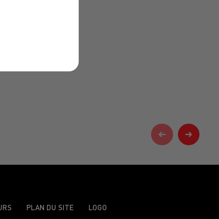
URS
PLAN DU SITE
LOGO