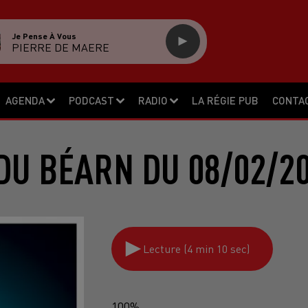
Je Pense À Vous
PIERRE DE MAERE
AGENDA
PODCAST
RADIO
LA RÉGIE PUB
CONTA
DU BÉARN DU 08/02/2
Lecture (4 min 10 sec)
100%