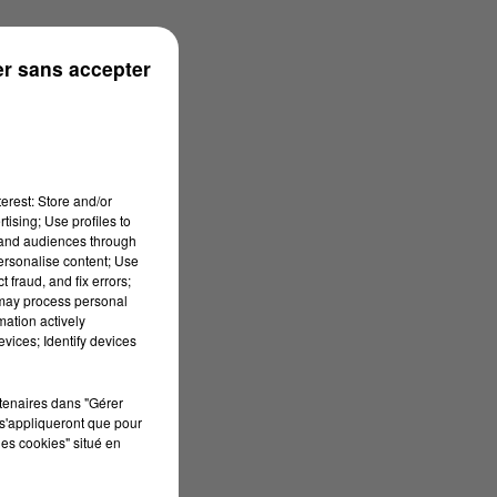
r sans accepter
erest: Store and/or
tising; Use profiles to
tand audiences through
personalise content; Use
 fraud, and fix errors;
 may process personal
mation actively
vices; Identify devices
rtenaires dans "Gérer
s'appliqueront que pour
les cookies" situé en