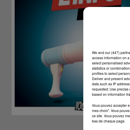
We and
our (447) partn
access information on a 
select personalised ad
statistics or combinatio
profiles to select person
Deliver and present adv
data such as IP address 
requested; Use precise g
based on information tra
Vous pouvez accepter en 
mes choix". Vous pouvez
ce site. Vous pouvez met
bas de chaque page.