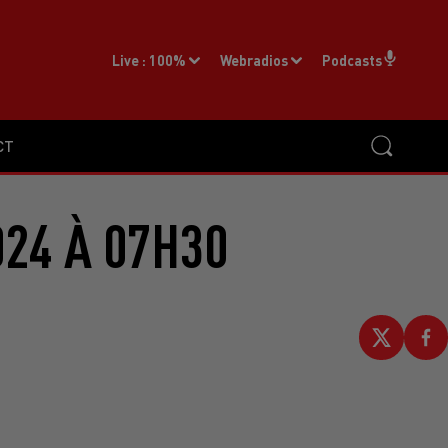
Live :
100%
Webradios
Podcasts
CT
024 À 07H30