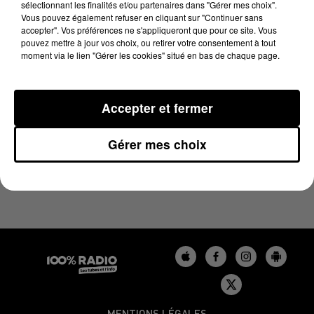
sélectionnant les finalités et/ou partenaires dans "Gérer mes choix".
8 janvier 2025 - 2 min 14 sec
Vous pouvez également refuser en cliquant sur "Continuer sans
LES INFOS DU BÉARN DU 08/01/2025 À 12H00
accepter". Vos préférences ne s'appliqueront que pour ce site. Vous
pouvez mettre à jour vos choix, ou retirer votre consentement à tout
moment via le lien "Gérer les cookies" situé en bas de chaque page.
Podcasts infos du Béarn
Accepter et fermer
Gérer mes choix
MENTIONS LÉGALES