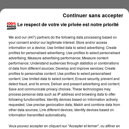
Continuer sans accepter
Le respect de votre vie privée est notre priorité
We and
our (447) partners
do the following data processing based on
your consent and/or our legitimate interest: Store and/or access
information on a device; Use limited data to select advertising; Create
profiles for personalised advertising; Use profiles to select personalised
advertising; Measure advertising performance; Measure content
performance; Understand audiences through statistics or combinations
of data from different sources; Develop and improve services; Create
profiles to personalise content; Use profiles to select personalised
content; Use limited data to select content; Ensure security, prevent and
detect fraud, and fix errors; Deliver and present advertising and content;
Lecture (2 min 14 sec)
Save and communicate privacy choices. These technologies may
process personal data such as IP address and browsing data to offer
following functionalities: Identify devices based on information actively
requested; Use precise geolocation data; Match and combine data from
other data sources; Link different devices; Identify devices based on
100%
information transmitted automatically.
100% Radio les infos du Béarn
Vous pouvez accepter en cliquant sur "Accepter et fermer", ou affiner en