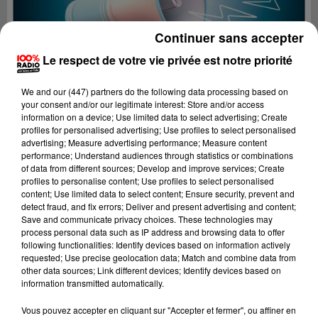
Continuer sans accepter
Le respect de votre vie privée est notre priorité
We and
our (447) partners
do the following data processing based on
your consent and/or our legitimate interest: Store and/or access
information on a device; Use limited data to select advertising; Create
profiles for personalised advertising; Use profiles to select personalised
advertising; Measure advertising performance; Measure content
performance; Understand audiences through statistics or combinations
of data from different sources; Develop and improve services; Create
profiles to personalise content; Use profiles to select personalised
content; Use limited data to select content; Ensure security, prevent and
detect fraud, and fix errors; Deliver and present advertising and content;
Lecture (4 min 28 sec)
Save and communicate privacy choices. These technologies may
process personal data such as IP address and browsing data to offer
following functionalities: Identify devices based on information actively
requested; Use precise geolocation data; Match and combine data from
other data sources; Link different devices; Identify devices based on
100%
information transmitted automatically.
100% Radio les infos du Béarn
Vous pouvez accepter en cliquant sur "Accepter et fermer", ou affiner en