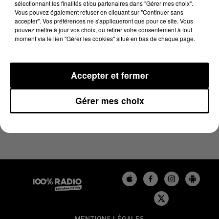
sélectionnant les finalités et/ou partenaires dans "Gérer mes choix".
7 décembre 2023 - 4 min 28 sec
Vous pouvez également refuser en cliquant sur "Continuer sans
LES INFOS DU BÉARN DU 07/12/2023 À 18H00
accepter". Vos préférences ne s'appliqueront que pour ce site. Vous
pouvez mettre à jour vos choix, ou retirer votre consentement à tout
moment via le lien "Gérer les cookies" situé en bas de chaque page.
Podcasts infos du Béarn
Accepter et fermer
Gérer mes choix
MENTIONS LÉGALES