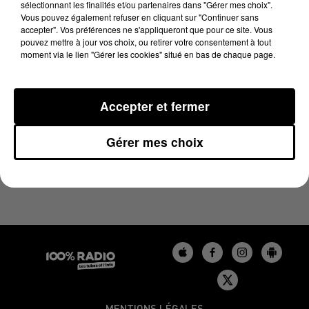
sélectionnant les finalités et/ou partenaires dans "Gérer mes choix".
7 décembre 2023 - 3 min 21 sec
Vous pouvez également refuser en cliquant sur "Continuer sans
LES INFOS DU BÉARN DU 07/12/2023 À 12H00
accepter". Vos préférences ne s'appliqueront que pour ce site. Vous
pouvez mettre à jour vos choix, ou retirer votre consentement à tout
moment via le lien "Gérer les cookies" situé en bas de chaque page.
Podcasts infos du Béarn
Accepter et fermer
Gérer mes choix
MENTIONS LÉGALES