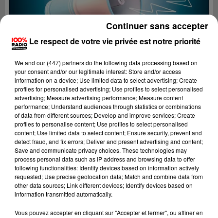
Continuer sans accepter
Le respect de votre vie privée est notre priorité
We and
our (447) partners
do the following data processing based on
your consent and/or our legitimate interest: Store and/or access
information on a device; Use limited data to select advertising; Create
profiles for personalised advertising; Use profiles to select personalised
advertising; Measure advertising performance; Measure content
performance; Understand audiences through statistics or combinations
of data from different sources; Develop and improve services; Create
profiles to personalise content; Use profiles to select personalised
content; Use limited data to select content; Ensure security, prevent and
detect fraud, and fix errors; Deliver and present advertising and content;
Lecture (3 min 21 sec)
Save and communicate privacy choices. These technologies may
process personal data such as IP address and browsing data to offer
following functionalities: Identify devices based on information actively
requested; Use precise geolocation data; Match and combine data from
other data sources; Link different devices; Identify devices based on
100%
information transmitted automatically.
100% Radio les infos du Béarn
Vous pouvez accepter en cliquant sur "Accepter et fermer", ou affiner en