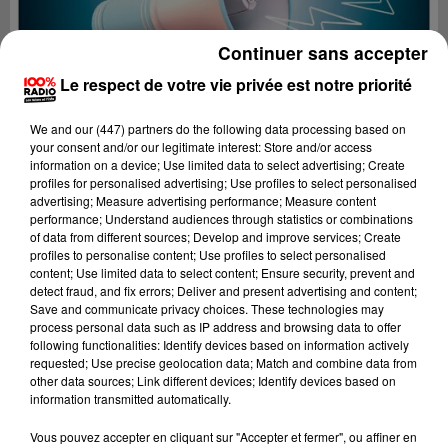
Continuer sans accepter
Le respect de votre vie privée est notre priorité
We and
our (447) partners
do the following data processing based on
your consent and/or our legitimate interest: Store and/or access
information on a device; Use limited data to select advertising; Create
profiles for personalised advertising; Use profiles to select personalised
advertising; Measure advertising performance; Measure content
performance; Understand audiences through statistics or combinations
of data from different sources; Develop and improve services; Create
profiles to personalise content; Use profiles to select personalised
content; Use limited data to select content; Ensure security, prevent and
detect fraud, and fix errors; Deliver and present advertising and content;
Lecture (4 min 36 sec)
Save and communicate privacy choices. These technologies may
process personal data such as IP address and browsing data to offer
following functionalities: Identify devices based on information actively
requested; Use precise geolocation data; Match and combine data from
other data sources; Link different devices; Identify devices based on
100%
information transmitted automatically.
100% Radio les infos du Béarn
Vous pouvez accepter en cliquant sur "Accepter et fermer", ou affiner en