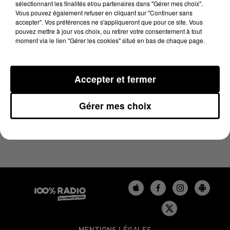
sélectionnant les finalités et/ou partenaires dans "Gérer mes choix".
7 novembre 2024 - 4 min 36 sec
Vous pouvez également refuser en cliquant sur "Continuer sans
LES INFOS DU BÉARN DU 07/11/2024 À 18H00
accepter". Vos préférences ne s'appliqueront que pour ce site. Vous
pouvez mettre à jour vos choix, ou retirer votre consentement à tout
moment via le lien "Gérer les cookies" situé en bas de chaque page.
Podcasts infos du Béarn
Accepter et fermer
Gérer mes choix
MENTIONS LÉGALES