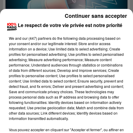
Continuer sans accepter
Le respect de votre vie privée est notre priorité
We and
our (447) partners
do the following data processing based on
your consent and/or our legitimate interest: Store and/or access
information on a device; Use limited data to select advertising; Create
profiles for personalised advertising; Use profiles to select personalised
advertising; Measure advertising performance; Measure content
performance; Understand audiences through statistics or combinations
of data from different sources; Develop and improve services; Create
profiles to personalise content; Use profiles to select personalised
content; Use limited data to select content; Ensure security, prevent and
detect fraud, and fix errors; Deliver and present advertising and content;
Lecture (4 min 3 sec)
Save and communicate privacy choices. These technologies may
process personal data such as IP address and browsing data to offer
following functionalities: Identify devices based on information actively
requested; Use precise geolocation data; Match and combine data from
other data sources; Link different devices; Identify devices based on
100%
information transmitted automatically.
100% Radio les infos du Béarn
Vous pouvez accepter en cliquant sur "Accepter et fermer", ou affiner en