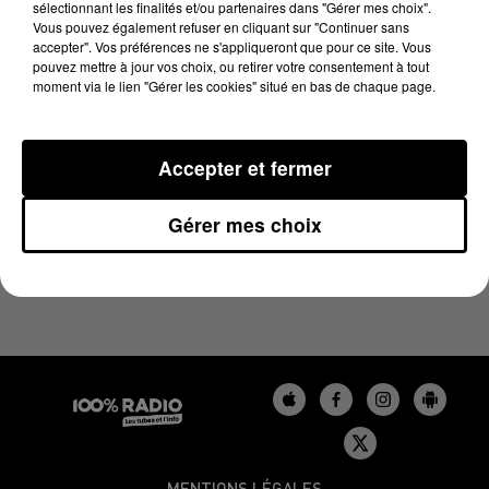
sélectionnant les finalités et/ou partenaires dans "Gérer mes choix".
7 juillet 2023 - 4 min 3 sec
Vous pouvez également refuser en cliquant sur "Continuer sans
LES INFOS DU BÉARN DU 07/07/2023 À 17H00
accepter". Vos préférences ne s'appliqueront que pour ce site. Vous
pouvez mettre à jour vos choix, ou retirer votre consentement à tout
moment via le lien "Gérer les cookies" situé en bas de chaque page.
Podcasts infos du Béarn
Accepter et fermer
Gérer mes choix
MENTIONS LÉGALES