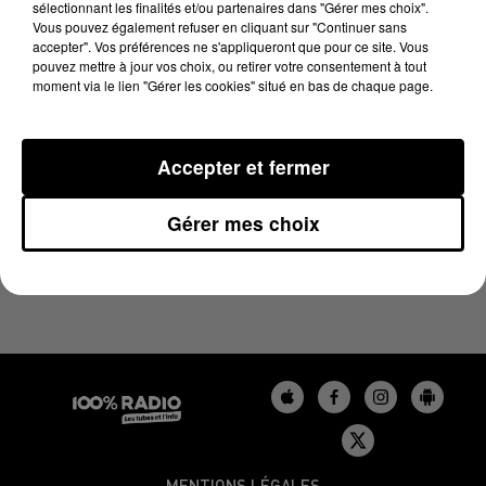
sélectionnant les finalités et/ou partenaires dans "Gérer mes choix".
7 juin 2024 - 4 min 12 sec
Vous pouvez également refuser en cliquant sur "Continuer sans
LES INFOS DU BÉARN DU 07/06/2024 À 07H29
accepter". Vos préférences ne s'appliqueront que pour ce site. Vous
pouvez mettre à jour vos choix, ou retirer votre consentement à tout
moment via le lien "Gérer les cookies" situé en bas de chaque page.
Podcasts infos du Béarn
Accepter et fermer
Gérer mes choix
MENTIONS LÉGALES