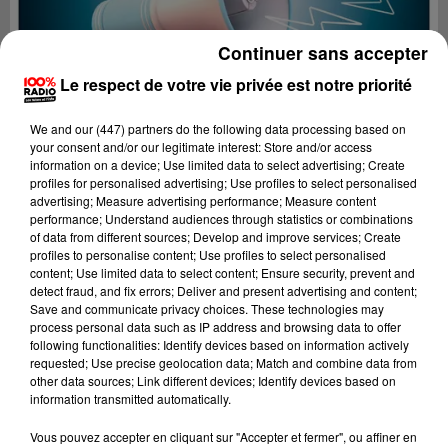
Continuer sans accepter
Le respect de votre vie privée est notre priorité
We and
our (447) partners
do the following data processing based on
your consent and/or our legitimate interest: Store and/or access
information on a device; Use limited data to select advertising; Create
profiles for personalised advertising; Use profiles to select personalised
advertising; Measure advertising performance; Measure content
performance; Understand audiences through statistics or combinations
of data from different sources; Develop and improve services; Create
profiles to personalise content; Use profiles to select personalised
content; Use limited data to select content; Ensure security, prevent and
detect fraud, and fix errors; Deliver and present advertising and content;
Lecture (4 min 12 sec)
Save and communicate privacy choices. These technologies may
process personal data such as IP address and browsing data to offer
following functionalities: Identify devices based on information actively
requested; Use precise geolocation data; Match and combine data from
other data sources; Link different devices; Identify devices based on
100%
information transmitted automatically.
100% Radio les infos du Béarn
Vous pouvez accepter en cliquant sur "Accepter et fermer", ou affiner en