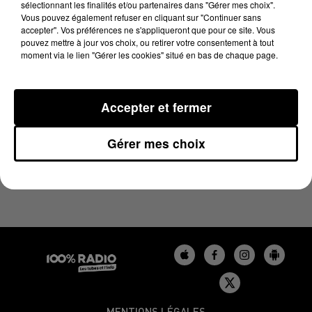
sélectionnant les finalités et/ou partenaires dans "Gérer mes choix".
6 décembre 2023 - 4 min 9 sec
Vous pouvez également refuser en cliquant sur "Continuer sans
LES INFOS DU BÉARN DU 06/12/2023 À 08H30
accepter". Vos préférences ne s'appliqueront que pour ce site. Vous
pouvez mettre à jour vos choix, ou retirer votre consentement à tout
moment via le lien "Gérer les cookies" situé en bas de chaque page.
Podcasts infos du Béarn
Accepter et fermer
Gérer mes choix
MENTIONS LÉGALES