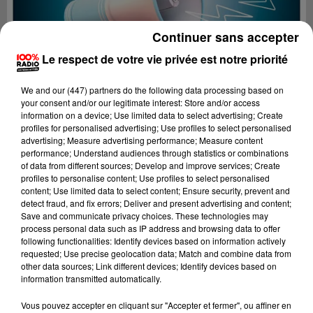
Continuer sans accepter
Le respect de votre vie privée est notre priorité
We and
our (447) partners
do the following data processing based on
your consent and/or our legitimate interest: Store and/or access
information on a device; Use limited data to select advertising; Create
profiles for personalised advertising; Use profiles to select personalised
advertising; Measure advertising performance; Measure content
performance; Understand audiences through statistics or combinations
of data from different sources; Develop and improve services; Create
profiles to personalise content; Use profiles to select personalised
content; Use limited data to select content; Ensure security, prevent and
detect fraud, and fix errors; Deliver and present advertising and content;
Lecture (4 min 9 sec)
Save and communicate privacy choices. These technologies may
process personal data such as IP address and browsing data to offer
following functionalities: Identify devices based on information actively
requested; Use precise geolocation data; Match and combine data from
other data sources; Link different devices; Identify devices based on
100%
information transmitted automatically.
100% Radio les infos du Béarn
Vous pouvez accepter en cliquant sur "Accepter et fermer", ou affiner en