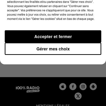
sélectionnant les finalités et/ou partenaires dans "Gérer mes choix".
6 novembre 2023 - 4 min 37 sec
Vous pouvez également refuser en cliquant sur "Continuer sans
LES INFOS DU BÉARN DU 06/11/2023 À 17H00
accepter". Vos préférences ne s'appliqueront que pour ce site. Vous
pouvez mettre à jour vos choix, ou retirer votre consentement à tout
moment via le lien "Gérer les cookies" situé en bas de chaque page.
Podcasts infos du Béarn
Accepter et fermer
Gérer mes choix
MENTIONS LÉGALES