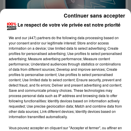
Continuer sans accepter
Le respect de votre vie privée est notre priorité
We and
our (447) partners
do the following data processing based on
your consent and/or our legitimate interest: Store and/or access
information on a device; Use limited data to select advertising; Create
profiles for personalised advertising; Use profiles to select personalised
advertising; Measure advertising performance; Measure content
performance; Understand audiences through statistics or combinations
of data from different sources; Develop and improve services; Create
profiles to personalise content; Use profiles to select personalised
content; Use limited data to select content; Ensure security, prevent and
detect fraud, and fix errors; Deliver and present advertising and content;
Lecture (4 min 37 sec)
Save and communicate privacy choices. These technologies may
process personal data such as IP address and browsing data to offer
following functionalities: Identify devices based on information actively
requested; Use precise geolocation data; Match and combine data from
other data sources; Link different devices; Identify devices based on
100%
information transmitted automatically.
100% Radio les infos du Béarn
Vous pouvez accepter en cliquant sur "Accepter et fermer", ou affiner en