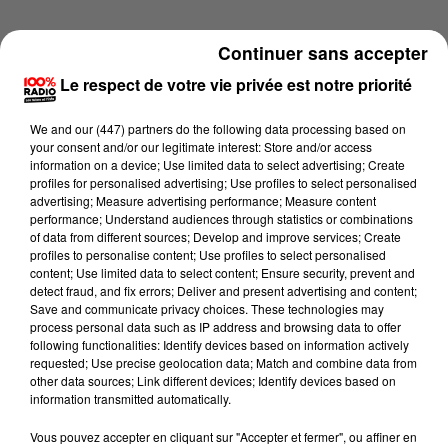
Continuer sans accepter
Le respect de votre vie privée est notre priorité
We and
our (447) partners
do the following data processing based on
your consent and/or our legitimate interest: Store and/or access
information on a device; Use limited data to select advertising; Create
profiles for personalised advertising; Use profiles to select personalised
advertising; Measure advertising performance; Measure content
performance; Understand audiences through statistics or combinations
of data from different sources; Develop and improve services; Create
profiles to personalise content; Use profiles to select personalised
content; Use limited data to select content; Ensure security, prevent and
detect fraud, and fix errors; Deliver and present advertising and content;
Lecture (4 min 15 sec)
Save and communicate privacy choices. These technologies may
process personal data such as IP address and browsing data to offer
following functionalities: Identify devices based on information actively
requested; Use precise geolocation data; Match and combine data from
other data sources; Link different devices; Identify devices based on
100%
information transmitted automatically.
100% Radio les infos du Béarn
Vous pouvez accepter en cliquant sur "Accepter et fermer", ou affiner en