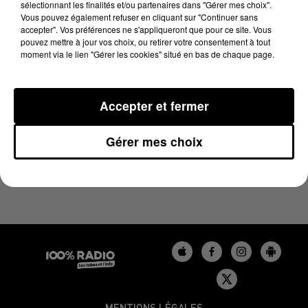
sélectionnant les finalités et/ou partenaires dans "Gérer mes choix".
6 août 2025 - 4 min 15 sec
Vous pouvez également refuser en cliquant sur "Continuer sans
LES INFOS DU BÉARN DU 06/08/2025 À 07H00
accepter". Vos préférences ne s'appliqueront que pour ce site. Vous
pouvez mettre à jour vos choix, ou retirer votre consentement à tout
moment via le lien "Gérer les cookies" situé en bas de chaque page.
Podcasts infos du Béarn
Accepter et fermer
Gérer mes choix
MENTIONS LÉGALES