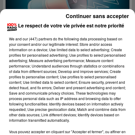
Continuer sans accepter
Le respect de votre vie privée est notre priorité
We and
our (447) partners
do the following data processing based on
your consent and/or our legitimate interest: Store and/or access
information on a device; Use limited data to select advertising; Create
profiles for personalised advertising; Use profiles to select personalised
advertising; Measure advertising performance; Measure content
performance; Understand audiences through statistics or combinations
of data from different sources; Develop and improve services; Create
profiles to personalise content; Use profiles to select personalised
content; Use limited data to select content; Ensure security, prevent and
detect fraud, and fix errors; Deliver and present advertising and content;
Lecture (3 min 59 sec)
Save and communicate privacy choices. These technologies may
process personal data such as IP address and browsing data to offer
following functionalities: Identify devices based on information actively
requested; Use precise geolocation data; Match and combine data from
other data sources; Link different devices; Identify devices based on
100%
information transmitted automatically.
100% Radio les infos du Béarn
Vous pouvez accepter en cliquant sur "Accepter et fermer", ou affiner en