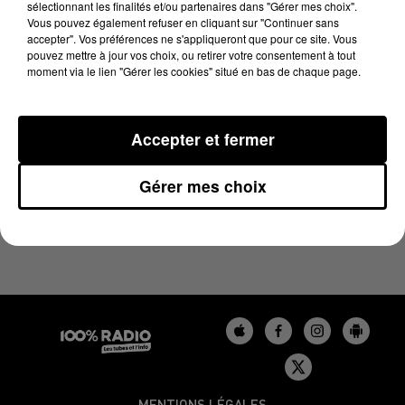
sélectionnant les finalités et/ou partenaires dans "Gérer mes choix".
6 juillet 2023 - 3 min 59 sec
Vous pouvez également refuser en cliquant sur "Continuer sans
LES INFOS DU BÉARN DU 06/07/2023 À 17H01
accepter". Vos préférences ne s'appliqueront que pour ce site. Vous
pouvez mettre à jour vos choix, ou retirer votre consentement à tout
moment via le lien "Gérer les cookies" situé en bas de chaque page.
Podcasts infos du Béarn
Accepter et fermer
Gérer mes choix
MENTIONS LÉGALES