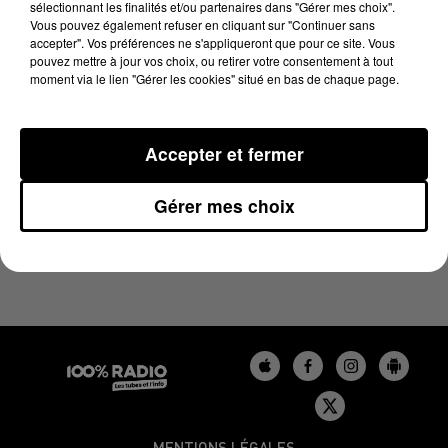
sélectionnant les finalités et/ou partenaires dans "Gérer mes choix".
6 mai 2024 - 2 min 22 sec
Vous pouvez également refuser en cliquant sur "Continuer sans
LES INFOS DU BÉARN DU 06/05/2024 À 10H00
accepter". Vos préférences ne s'appliqueront que pour ce site. Vous
pouvez mettre à jour vos choix, ou retirer votre consentement à tout
moment via le lien "Gérer les cookies" situé en bas de chaque page.
Podcasts infos du Béarn
Accepter et fermer
Gérer mes choix
MENTIONS LÉGALES