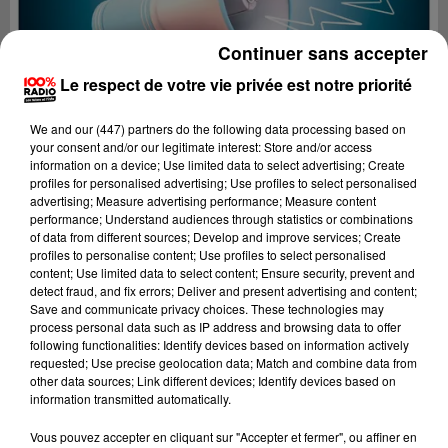
Continuer sans accepter
Le respect de votre vie privée est notre priorité
We and
our (447) partners
do the following data processing based on
your consent and/or our legitimate interest: Store and/or access
information on a device; Use limited data to select advertising; Create
profiles for personalised advertising; Use profiles to select personalised
advertising; Measure advertising performance; Measure content
performance; Understand audiences through statistics or combinations
of data from different sources; Develop and improve services; Create
profiles to personalise content; Use profiles to select personalised
content; Use limited data to select content; Ensure security, prevent and
detect fraud, and fix errors; Deliver and present advertising and content;
Lecture (2 min 22 sec)
Save and communicate privacy choices. These technologies may
process personal data such as IP address and browsing data to offer
following functionalities: Identify devices based on information actively
requested; Use precise geolocation data; Match and combine data from
other data sources; Link different devices; Identify devices based on
100%
information transmitted automatically.
100% Radio les infos du Béarn
Vous pouvez accepter en cliquant sur "Accepter et fermer", ou affiner en