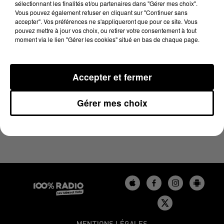
sélectionnant les finalités et/ou partenaires dans "Gérer mes choix".
5 décembre 2024 - 4 min 30 sec
Vous pouvez également refuser en cliquant sur "Continuer sans
LES INFOS DU BÉARN DU 05/12/2024 À 17H00
accepter". Vos préférences ne s'appliqueront que pour ce site. Vous
pouvez mettre à jour vos choix, ou retirer votre consentement à tout
moment via le lien "Gérer les cookies" situé en bas de chaque page.
Podcasts infos du Béarn
Accepter et fermer
Gérer mes choix
MENTIONS LÉGALES