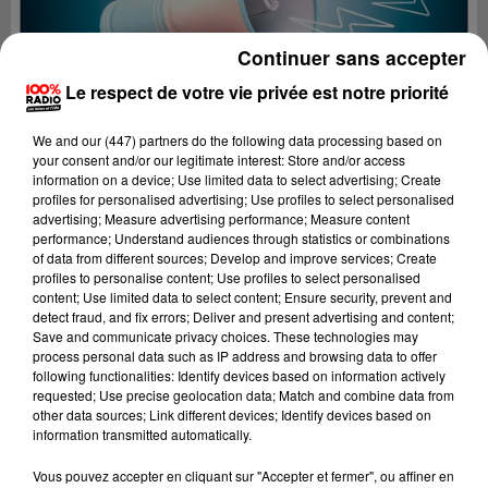
Continuer sans accepter
Le respect de votre vie privée est notre priorité
We and
our (447) partners
do the following data processing based on
your consent and/or our legitimate interest: Store and/or access
information on a device; Use limited data to select advertising; Create
profiles for personalised advertising; Use profiles to select personalised
advertising; Measure advertising performance; Measure content
performance; Understand audiences through statistics or combinations
of data from different sources; Develop and improve services; Create
profiles to personalise content; Use profiles to select personalised
content; Use limited data to select content; Ensure security, prevent and
detect fraud, and fix errors; Deliver and present advertising and content;
Lecture (4 min 30 sec)
Save and communicate privacy choices. These technologies may
process personal data such as IP address and browsing data to offer
following functionalities: Identify devices based on information actively
requested; Use precise geolocation data; Match and combine data from
other data sources; Link different devices; Identify devices based on
100%
information transmitted automatically.
100% Radio les infos du Béarn
Vous pouvez accepter en cliquant sur "Accepter et fermer", ou affiner en