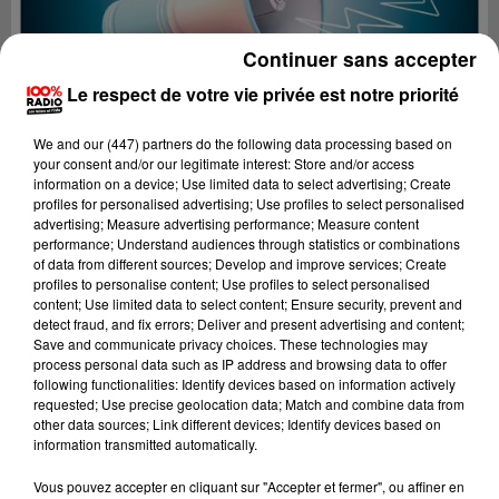
Continuer sans accepter
Le respect de votre vie privée est notre priorité
We and
our (447) partners
do the following data processing based on
your consent and/or our legitimate interest: Store and/or access
information on a device; Use limited data to select advertising; Create
profiles for personalised advertising; Use profiles to select personalised
advertising; Measure advertising performance; Measure content
performance; Understand audiences through statistics or combinations
of data from different sources; Develop and improve services; Create
profiles to personalise content; Use profiles to select personalised
content; Use limited data to select content; Ensure security, prevent and
detect fraud, and fix errors; Deliver and present advertising and content;
Lecture (3 min 21 sec)
Save and communicate privacy choices. These technologies may
process personal data such as IP address and browsing data to offer
following functionalities: Identify devices based on information actively
requested; Use precise geolocation data; Match and combine data from
other data sources; Link different devices; Identify devices based on
100%
information transmitted automatically.
100% Radio les infos du Béarn
Vous pouvez accepter en cliquant sur "Accepter et fermer", ou affiner en