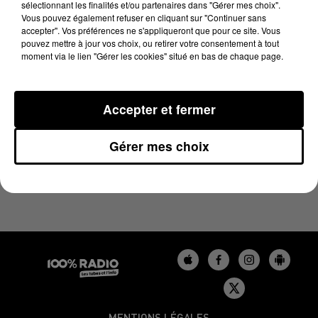
sélectionnant les finalités et/ou partenaires dans "Gérer mes choix".
5 décembre 2023 - 3 min 21 sec
Vous pouvez également refuser en cliquant sur "Continuer sans
LES INFOS DU BÉARN DU 05/12/2023 À 12H01
accepter". Vos préférences ne s'appliqueront que pour ce site. Vous
pouvez mettre à jour vos choix, ou retirer votre consentement à tout
moment via le lien "Gérer les cookies" situé en bas de chaque page.
Podcasts infos du Béarn
Accepter et fermer
Gérer mes choix
MENTIONS LÉGALES