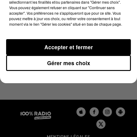
sélectionnant les finalités et/ou partenaires dans "Gérer mes choix".
5 juillet 2023 - 3 min 57 sec
Vous pouvez également refuser en cliquant sur "Continuer sans
LES INFOS DU BÉARN DU 05/07/2023 À 17H01
accepter". Vos préférences ne s'appliqueront que pour ce site. Vous
pouvez mettre à jour vos choix, ou retirer votre consentement à tout
moment via le lien "Gérer les cookies" situé en bas de chaque page.
Podcasts infos du Béarn
Accepter et fermer
Gérer mes choix
MENTIONS LÉGALES