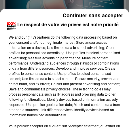
Continuer sans accepter
Le respect de votre vie privée est notre priorité
We and
our (447) partners
do the following data processing based on
your consent and/or our legitimate interest: Store and/or access
information on a device; Use limited data to select advertising; Create
profiles for personalised advertising; Use profiles to select personalised
advertising; Measure advertising performance; Measure content
performance; Understand audiences through statistics or combinations
of data from different sources; Develop and improve services; Create
profiles to personalise content; Use profiles to select personalised
content; Use limited data to select content; Ensure security, prevent and
detect fraud, and fix errors; Deliver and present advertising and content;
Lecture (3 min 57 sec)
Save and communicate privacy choices. These technologies may
process personal data such as IP address and browsing data to offer
following functionalities: Identify devices based on information actively
requested; Use precise geolocation data; Match and combine data from
other data sources; Link different devices; Identify devices based on
100%
information transmitted automatically.
100% Radio les infos du Béarn
Vous pouvez accepter en cliquant sur "Accepter et fermer", ou affiner en