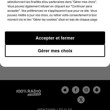
sélectionnant les finalités et/ou partenaires dans "Gérer mes choix".
5 avril 2024 - 4 min 40 sec
Vous pouvez également refuser en cliquant sur "Continuer sans
LES INFOS DU BÉARN DU 05/04/2024 À 17H00
accepter". Vos préférences ne s'appliqueront que pour ce site. Vous
pouvez mettre à jour vos choix, ou retirer votre consentement à tout
moment via le lien "Gérer les cookies" situé en bas de chaque page.
Podcasts infos du Béarn
Accepter et fermer
Gérer mes choix
MENTIONS LÉGALES