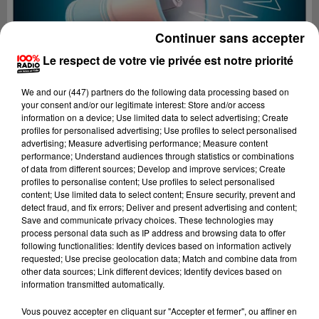
Continuer sans accepter
Le respect de votre vie privée est notre priorité
We and
our (447) partners
do the following data processing based on
your consent and/or our legitimate interest: Store and/or access
information on a device; Use limited data to select advertising; Create
profiles for personalised advertising; Use profiles to select personalised
advertising; Measure advertising performance; Measure content
performance; Understand audiences through statistics or combinations
of data from different sources; Develop and improve services; Create
profiles to personalise content; Use profiles to select personalised
content; Use limited data to select content; Ensure security, prevent and
detect fraud, and fix errors; Deliver and present advertising and content;
Lecture (4 min 40 sec)
Save and communicate privacy choices. These technologies may
process personal data such as IP address and browsing data to offer
following functionalities: Identify devices based on information actively
requested; Use precise geolocation data; Match and combine data from
other data sources; Link different devices; Identify devices based on
100%
information transmitted automatically.
100% Radio les infos du Béarn
Vous pouvez accepter en cliquant sur "Accepter et fermer", ou affiner en