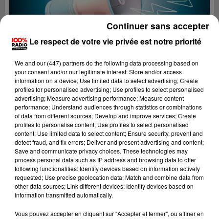
Continuer sans accepter
Le respect de votre vie privée est notre priorité
We and
our (447) partners
do the following data processing based on
your consent and/or our legitimate interest: Store and/or access
information on a device; Use limited data to select advertising; Create
profiles for personalised advertising; Use profiles to select personalised
advertising; Measure advertising performance; Measure content
performance; Understand audiences through statistics or combinations
of data from different sources; Develop and improve services; Create
profiles to personalise content; Use profiles to select personalised
content; Use limited data to select content; Ensure security, prevent and
detect fraud, and fix errors; Deliver and present advertising and content;
Lecture (4 min 47 sec)
Save and communicate privacy choices. These technologies may
process personal data such as IP address and browsing data to offer
following functionalities: Identify devices based on information actively
requested; Use precise geolocation data; Match and combine data from
other data sources; Link different devices; Identify devices based on
100%
information transmitted automatically.
100% Radio les infos du Béarn
Vous pouvez accepter en cliquant sur "Accepter et fermer", ou affiner en