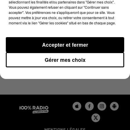
sélectionnant les finalités et/ou partenaires dans "Gérer mes choix".
4 décembre 2024 - 4 min 47 sec
Vous pouvez également refuser en cliquant sur "Continuer sans
LES INFOS DU BÉARN DU 04/12/2024 À 17H00
accepter". Vos préférences ne s'appliqueront que pour ce site. Vous
pouvez mettre à jour vos choix, ou retirer votre consentement à tout
moment via le lien "Gérer les cookies" situé en bas de chaque page.
Podcasts infos du Béarn
Accepter et fermer
Gérer mes choix
MENTIONS LÉGALES