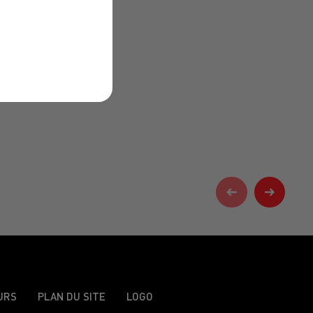
URS
PLAN DU SITE
LOGO