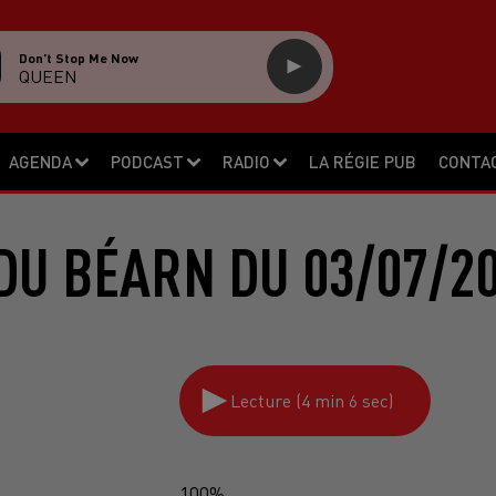
Don't Stop Me Now
QUEEN
AGENDA
PODCAST
RADIO
LA RÉGIE PUB
CONTA
DU BÉARN DU 03/07/2
Lecture (4 min 6 sec)
100%