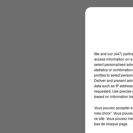
We and
our (447) partn
access information on a 
select personalised ad
statistics or combinatio
profiles to select person
Deliver and present adv
data such as IP address 
requested; Use precise g
based on information tra
Vous pouvez accepter en 
mes choix". Vous pouvez
ce site. Vous pouvez met
bas de chaque page.