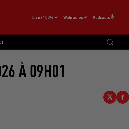
Live :
100%
Webradios
Podcasts
CT
026 À 09H01