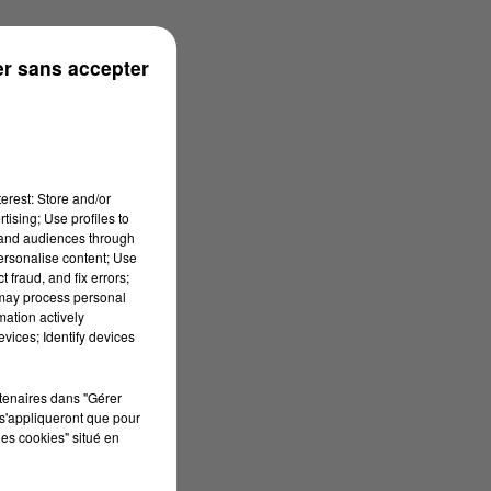
09h01
r sans accepter
erest: Store and/or
tising; Use profiles to
tand audiences through
personalise content; Use
 fraud, and fix errors;
 may process personal
mation actively
vices; Identify devices
rtenaires dans "Gérer
s'appliqueront que pour
les cookies" situé en