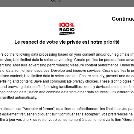
Les infos du Béarn du 03/07/2026 à 
Continue
Le respect de votre vie privée est notre priorité
ers
do the following data processing based on your consent and/or our legitimate int
device; Use limited data to select advertising; Create profiles for personalised adver
vertising; Measure advertising performance; Measure content performance; Unders
ns of data from different sources; Develop and improve services; Create profiles to 
alised content; Use limited data to select content; Ensure security, prevent and detect
ertising and content; Save and communicate privacy choices. These technologies
and browsing data to offer following functionalities: Identify devices based on infor
eolocation data; Match and combine data from other data sources; Link different de
nsmitted automatically.
cliquant sur "Accepter et fermer", ou affiner en sélectionnant les finalités et/ou pa
 également refuser en cliquant sur "Continuer sans accepter". Vos préférences ne 
tre à jour vos choix, ou retirer votre consentement à tout moment via le lien "Gérer 