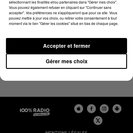
sélectionnant les finalités et/ou partenaires dans "Gérer mes choix".
3 juillet 2023 - 4 min 19 sec
Vous pouvez également refuser en cliquant sur "Continuer sans
LES INFOS DU BÉARN DU 03/07/2023 À 07H59
accepter". Vos préférences ne s'appliqueront que pour ce site. Vous
pouvez mettre à jour vos choix, ou retirer votre consentement à tout
moment via le lien "Gérer les cookies" situé en bas de chaque page.
Podcasts infos du Béarn
Accepter et fermer
Gérer mes choix
MENTIONS LÉGALES