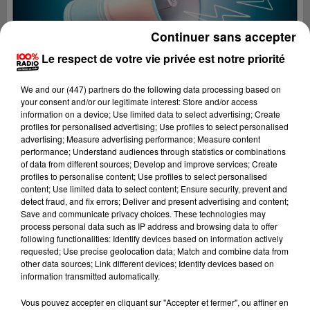
Continuer sans accepter
Le respect de votre vie privée est notre priorité
We and
our (447) partners
do the following data processing based on
your consent and/or our legitimate interest: Store and/or access
information on a device; Use limited data to select advertising; Create
profiles for personalised advertising; Use profiles to select personalised
advertising; Measure advertising performance; Measure content
performance; Understand audiences through statistics or combinations
of data from different sources; Develop and improve services; Create
profiles to personalise content; Use profiles to select personalised
content; Use limited data to select content; Ensure security, prevent and
detect fraud, and fix errors; Deliver and present advertising and content;
Lecture (4 min 19 sec)
Save and communicate privacy choices. These technologies may
process personal data such as IP address and browsing data to offer
following functionalities: Identify devices based on information actively
requested; Use precise geolocation data; Match and combine data from
other data sources; Link different devices; Identify devices based on
100%
information transmitted automatically.
100% Radio les infos du Béarn
Vous pouvez accepter en cliquant sur "Accepter et fermer", ou affiner en