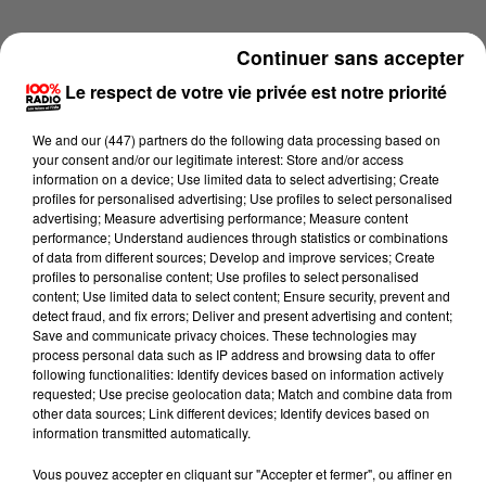
Continuer sans accepter
Le respect de votre vie privée est notre priorité
We and
our (447) partners
do the following data processing based on
your consent and/or our legitimate interest: Store and/or access
information on a device; Use limited data to select advertising; Create
profiles for personalised advertising; Use profiles to select personalised
advertising; Measure advertising performance; Measure content
performance; Understand audiences through statistics or combinations
of data from different sources; Develop and improve services; Create
profiles to personalise content; Use profiles to select personalised
content; Use limited data to select content; Ensure security, prevent and
detect fraud, and fix errors; Deliver and present advertising and content;
Lecture (4 min 14 sec)
Save and communicate privacy choices. These technologies may
process personal data such as IP address and browsing data to offer
following functionalities: Identify devices based on information actively
requested; Use precise geolocation data; Match and combine data from
other data sources; Link different devices; Identify devices based on
100%
information transmitted automatically.
100% Radio les infos du Béarn
Vous pouvez accepter en cliquant sur "Accepter et fermer", ou affiner en