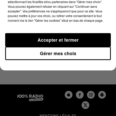
sélectionnant les finalités et/ou partenaires dans "Gérer mes choix".
3 avril 2025 - 4 min 14 sec
Vous pouvez également refuser en cliquant sur "Continuer sans
LES INFOS DU BÉARN DU 03/04/2025 À 08H59
accepter". Vos préférences ne s'appliqueront que pour ce site. Vous
pouvez mettre à jour vos choix, ou retirer votre consentement à tout
moment via le lien "Gérer les cookies" situé en bas de chaque page.
Podcasts infos du Béarn
Accepter et fermer
Gérer mes choix
MENTIONS LÉGALES