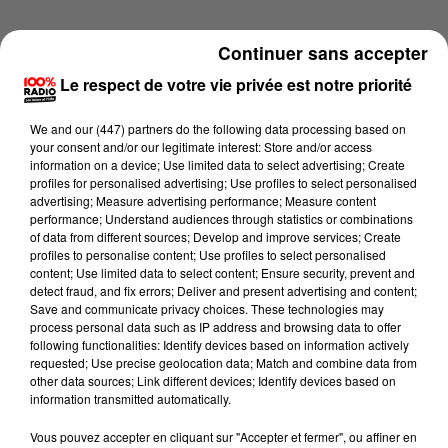
Continuer sans accepter
Le respect de votre vie privée est notre priorité
We and
our (447) partners
do the following data processing based on
your consent and/or our legitimate interest: Store and/or access
information on a device; Use limited data to select advertising; Create
profiles for personalised advertising; Use profiles to select personalised
advertising; Measure advertising performance; Measure content
performance; Understand audiences through statistics or combinations
of data from different sources; Develop and improve services; Create
profiles to personalise content; Use profiles to select personalised
content; Use limited data to select content; Ensure security, prevent and
detect fraud, and fix errors; Deliver and present advertising and content;
Lecture (4 min 29 sec)
Save and communicate privacy choices. These technologies may
process personal data such as IP address and browsing data to offer
following functionalities: Identify devices based on information actively
requested; Use precise geolocation data; Match and combine data from
other data sources; Link different devices; Identify devices based on
100%
information transmitted automatically.
100% Radio les infos du Béarn
Vous pouvez accepter en cliquant sur "Accepter et fermer", ou affiner en