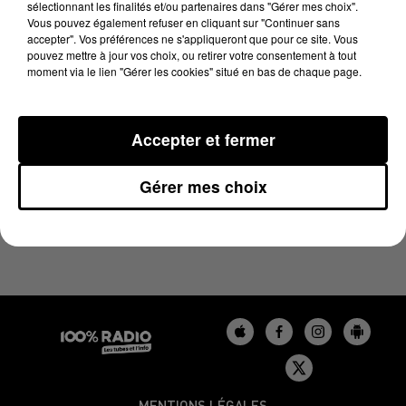
sélectionnant les finalités et/ou partenaires dans "Gérer mes choix".
3 avril 2025 - 4 min 29 sec
Vous pouvez également refuser en cliquant sur "Continuer sans
LES INFOS DU BÉARN DU 03/04/2025 À 07H30
accepter". Vos préférences ne s'appliqueront que pour ce site. Vous
pouvez mettre à jour vos choix, ou retirer votre consentement à tout
moment via le lien "Gérer les cookies" situé en bas de chaque page.
Podcasts infos du Béarn
Accepter et fermer
Gérer mes choix
MENTIONS LÉGALES