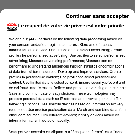
Continuer sans accepter
Le respect de votre vie privée est notre priorité
We and
our (447) partners
do the following data processing based on
your consent and/or our legitimate interest: Store and/or access
information on a device; Use limited data to select advertising; Create
profiles for personalised advertising; Use profiles to select personalised
advertising; Measure advertising performance; Measure content
performance; Understand audiences through statistics or combinations
of data from different sources; Develop and improve services; Create
profiles to personalise content; Use profiles to select personalised
content; Use limited data to select content; Ensure security, prevent and
detect fraud, and fix errors; Deliver and present advertising and content;
Lecture (2 min 14 sec)
Save and communicate privacy choices. These technologies may
process personal data such as IP address and browsing data to offer
following functionalities: Identify devices based on information actively
requested; Use precise geolocation data; Match and combine data from
other data sources; Link different devices; Identify devices based on
100%
information transmitted automatically.
100% Radio les infos du Béarn
Vous pouvez accepter en cliquant sur "Accepter et fermer", ou affiner en