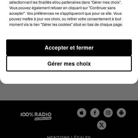
sélectionnant les finalités et/ou partenaires dans "Gérer mes choix".
3 février 2025 - 2 min 14 sec
Vous pouvez également refuser en cliquant sur "Continuer sans
LES INFOS DU BÉARN DU 03/02/2025 À 10H00
accepter". Vos préférences ne s'appliqueront que pour ce site. Vous
pouvez mettre à jour vos choix, ou retirer votre consentement à tout
moment via le lien "Gérer les cookies" situé en bas de chaque page.
Podcasts infos du Béarn
Accepter et fermer
Gérer mes choix
MENTIONS LÉGALES