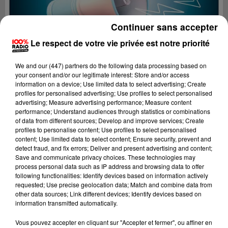
Continuer sans accepter
Le respect de votre vie privée est notre priorité
We and
our (447) partners
do the following data processing based on
your consent and/or our legitimate interest: Store and/or access
information on a device; Use limited data to select advertising; Create
profiles for personalised advertising; Use profiles to select personalised
advertising; Measure advertising performance; Measure content
performance; Understand audiences through statistics or combinations
of data from different sources; Develop and improve services; Create
profiles to personalise content; Use profiles to select personalised
content; Use limited data to select content; Ensure security, prevent and
detect fraud, and fix errors; Deliver and present advertising and content;
Lecture (2 min 22 sec)
Save and communicate privacy choices. These technologies may
process personal data such as IP address and browsing data to offer
following functionalities: Identify devices based on information actively
requested; Use precise geolocation data; Match and combine data from
other data sources; Link different devices; Identify devices based on
100%
information transmitted automatically.
100% Radio les infos du Béarn
Vous pouvez accepter en cliquant sur "Accepter et fermer", ou affiner en