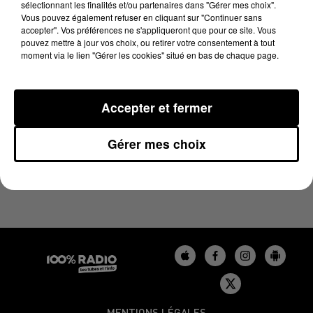
sélectionnant les finalités et/ou partenaires dans "Gérer mes choix".
2 avril 2024 - 2 min 22 sec
Vous pouvez également refuser en cliquant sur "Continuer sans
LES INFOS DU BÉARN DU 02/04/2024 À 11H00
accepter". Vos préférences ne s'appliqueront que pour ce site. Vous
pouvez mettre à jour vos choix, ou retirer votre consentement à tout
moment via le lien "Gérer les cookies" situé en bas de chaque page.
Podcasts infos du Béarn
Accepter et fermer
Gérer mes choix
MENTIONS LÉGALES