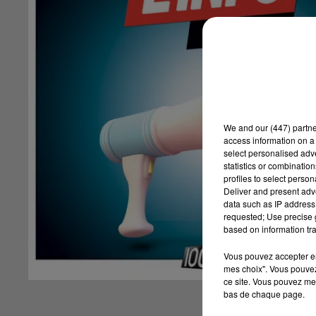
We and
our (447) partn
access information on a 
select personalised ad
statistics or combinatio
profiles to select person
Deliver and present adv
data such as IP address 
requested; Use precise g
based on information tra
Vous pouvez accepter en 
mes choix". Vous pouvez
ce site. Vous pouvez met
bas de chaque page.