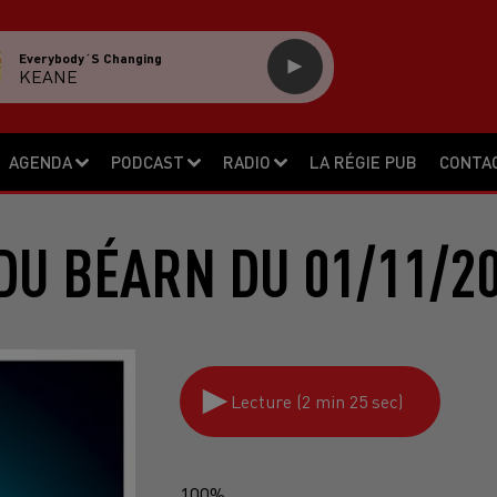
Everybody´s Changing
KEANE
AGENDA
PODCAST
RADIO
LA RÉGIE PUB
CONTA
DU BÉARN DU 01/11/2
Lecture (2 min 25 sec)
100%