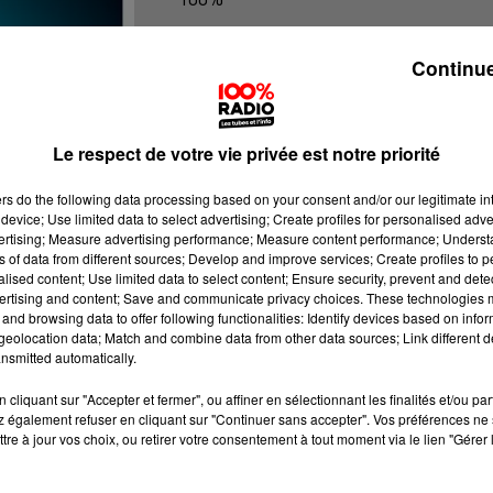
100% Radio les infos du Béarn
Continue
Le respect de votre vie privée est notre priorité
ers
do the following data processing based on your consent and/or our legitimate int
device; Use limited data to select advertising; Create profiles for personalised adver
vertising; Measure advertising performance; Measure content performance; Unders
ns of data from different sources; Develop and improve services; Create profiles to 
alised content; Use limited data to select content; Ensure security, prevent and detect
ertising and content; Save and communicate privacy choices. These technologies
and browsing data to offer following functionalities: Identify devices based on infor
eolocation data; Match and combine data from other data sources; Link different de
nsmitted automatically.
cliquant sur "Accepter et fermer", ou affiner en sélectionnant les finalités et/ou pa
 également refuser en cliquant sur "Continuer sans accepter". Vos préférences ne 
tre à jour vos choix, ou retirer votre consentement à tout moment via le lien "Gérer 