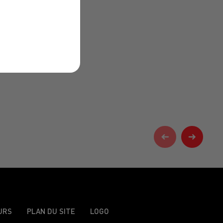
URS
PLAN DU SITE
LOGO