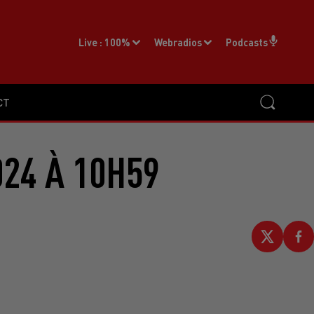
Live :
100%
Webradios
Podcasts
CT
024 À 10H59