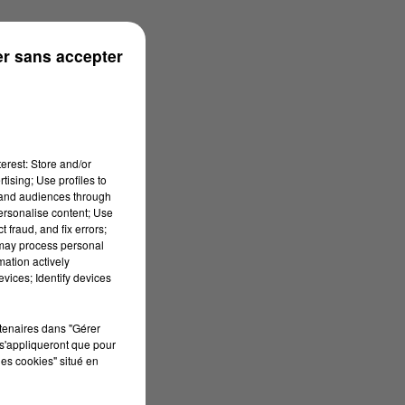
r sans accepter
erest: Store and/or
tising; Use profiles to
tand audiences through
personalise content; Use
 fraud, and fix errors;
 may process personal
mation actively
vices; Identify devices
rtenaires dans "Gérer
s'appliqueront que pour
les cookies" situé en