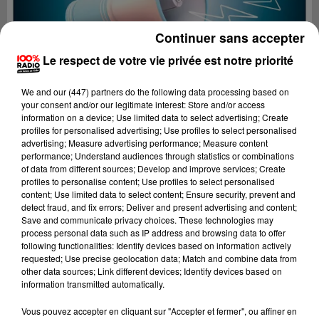
Continuer sans accepter
Le respect de votre vie privée est notre priorité
We and
our (447) partners
do the following data processing based on
your consent and/or our legitimate interest: Store and/or access
information on a device; Use limited data to select advertising; Create
profiles for personalised advertising; Use profiles to select personalised
advertising; Measure advertising performance; Measure content
performance; Understand audiences through statistics or combinations
of data from different sources; Develop and improve services; Create
profiles to personalise content; Use profiles to select personalised
content; Use limited data to select content; Ensure security, prevent and
detect fraud, and fix errors; Deliver and present advertising and content;
Lecture (4 min 19 sec)
Save and communicate privacy choices. These technologies may
process personal data such as IP address and browsing data to offer
following functionalities: Identify devices based on information actively
requested; Use precise geolocation data; Match and combine data from
other data sources; Link different devices; Identify devices based on
100%
information transmitted automatically.
Les infos du Béarn
Vous pouvez accepter en cliquant sur "Accepter et fermer", ou affiner en