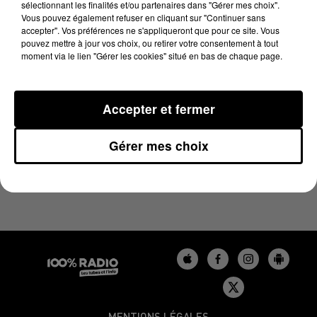
sélectionnant les finalités et/ou partenaires dans "Gérer mes choix".
1er juin 2023 - 4 min 19 sec
Vous pouvez également refuser en cliquant sur "Continuer sans
LES INFOS DU BÉARN DU 01/06/2023 À 08H59
accepter". Vos préférences ne s'appliqueront que pour ce site. Vous
pouvez mettre à jour vos choix, ou retirer votre consentement à tout
moment via le lien "Gérer les cookies" situé en bas de chaque page.
Podcasts infos du Béarn
Accepter et fermer
Gérer mes choix
MENTIONS LÉGALES