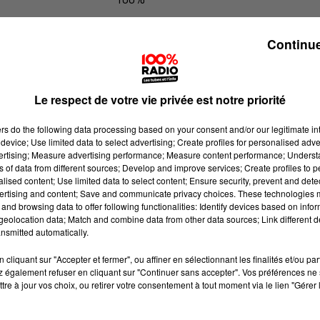
100% Radio les infos du Béarn
Continue
Le respect de votre vie privée est notre priorité
ers
do the following data processing based on your consent and/or our legitimate int
device; Use limited data to select advertising; Create profiles for personalised adver
vertising; Measure advertising performance; Measure content performance; Unders
ns of data from different sources; Develop and improve services; Create profiles to 
alised content; Use limited data to select content; Ensure security, prevent and detect
ertising and content; Save and communicate privacy choices. These technologies
and browsing data to offer following functionalities: Identify devices based on infor
eolocation data; Match and combine data from other data sources; Link different de
nsmitted automatically.
cliquant sur "Accepter et fermer", ou affiner en sélectionnant les finalités et/ou pa
 également refuser en cliquant sur "Continuer sans accepter". Vos préférences ne 
tre à jour vos choix, ou retirer votre consentement à tout moment via le lien "Gérer 