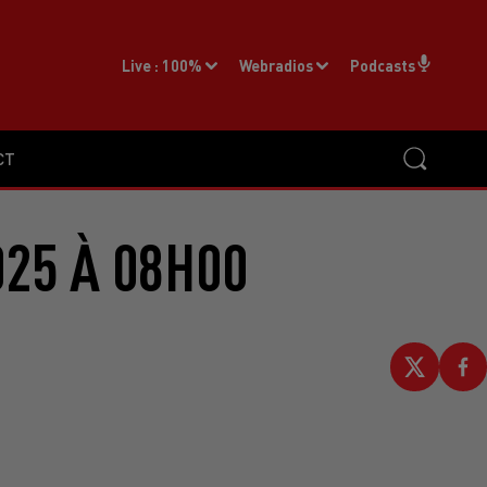
Live :
100%
Webradios
Podcasts
CT
025 À 08H00