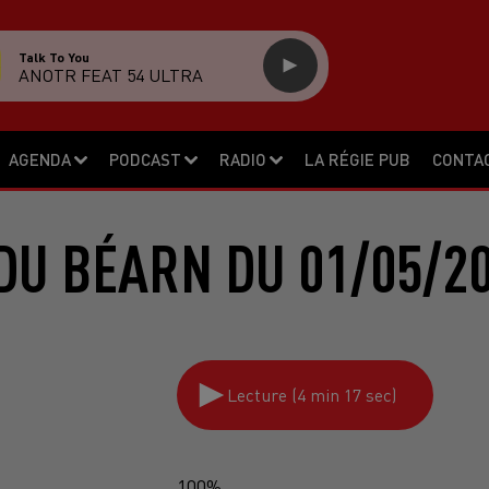
Talk To You
ANOTR FEAT 54 ULTRA
AGENDA
PODCAST
RADIO
LA RÉGIE PUB
CONTA
DU BÉARN DU 01/05/2
Lecture (4 min 17 sec)
100%