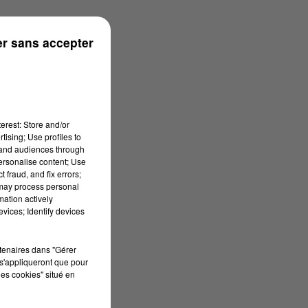
r sans accepter
erest: Store and/or
tising; Use profiles to
tand audiences through
personalise content; Use
 fraud, and fix errors;
 may process personal
mation actively
vices; Identify devices
rtenaires dans "Gérer
s'appliqueront que pour
les cookies" situé en