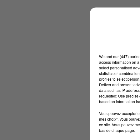
We and
our (447) partn
access information on a 
select personalised ad
statistics or combinatio
profiles to select person
Deliver and present adv
data such as IP address 
requested; Use precise g
based on information tra
Vous pouvez accepter en 
mes choix". Vous pouvez
ce site. Vous pouvez met
bas de chaque page.