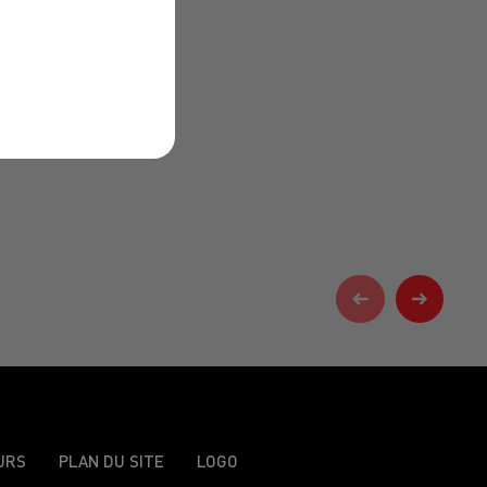
URS
PLAN DU SITE
LOGO