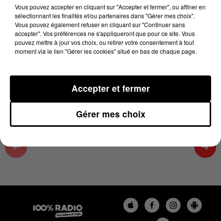
07h00
Vous pouvez accepter en cliquant sur "Accepter et fermer", ou affiner en
sélectionnant les finalités et/ou partenaires dans "Gérer mes choix".
31 mai 2026 - 2 min 16 sec
Vous pouvez également refuser en cliquant sur "Continuer sans
accepter". Vos préférences ne s'appliqueront que pour ce site. Vous
LES INFOS DES HAUTES-PYRÉNÉES DU
pouvez mettre à jour vos choix, ou retirer votre consentement à tout
31/05/2026 À 07H00
moment via le lien "Gérer les cookies" situé en bas de chaque page.
Podcasts infos des Hautes-Pyrénées
Accepter et fermer
Gérer mes choix