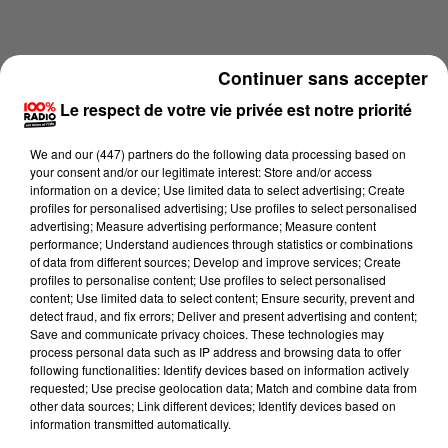
Continuer sans accepter
Le respect de votre vie privée est notre priorité
We and
our (447) partners
do the following data processing based on
your consent and/or our legitimate interest: Store and/or access
information on a device; Use limited data to select advertising; Create
profiles for personalised advertising; Use profiles to select personalised
advertising; Measure advertising performance; Measure content
performance; Understand audiences through statistics or combinations
of data from different sources; Develop and improve services; Create
profiles to personalise content; Use profiles to select personalised
content; Use limited data to select content; Ensure security, prevent and
Lecture (2 min 16 sec)
detect fraud, and fix errors; Deliver and present advertising and content;
Save and communicate privacy choices. These technologies may
process personal data such as IP address and browsing data to offer
following functionalities: Identify devices based on information actively
100%
requested; Use precise geolocation data; Match and combine data from
other data sources; Link different devices; Identify devices based on
Les infos des Hautes-Pyrénées du 31/05/2026 à
information transmitted automatically.