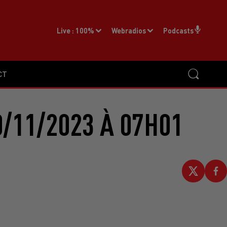
Live :
100%
Webradios
Podcasts
CT
/11/2023 À 07H01