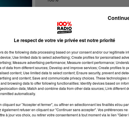
100% Radio les infos des Hautes-Py
Continue
Le respect de votre vie privée est notre priorité
ers
do the following data processing based on your consent and/or our legitimate int
device; Use limited data to select advertising; Create profiles for personalised adver
vertising; Measure advertising performance; Measure content performance; Unders
ns of data from different sources; Develop and improve services; Create profiles to 
alised content; Use limited data to select content; Ensure security, prevent and detect
ertising and content; Save and communicate privacy choices. These technologies
and browsing data to offer following functionalities: Identify devices based on infor
eolocation data; Match and combine data from other data sources; Link different de
nsmitted automatically.
cliquant sur "Accepter et fermer", ou affiner en sélectionnant les finalités et/ou pa
 également refuser en cliquant sur "Continuer sans accepter". Vos préférences ne 
tre à jour vos choix, ou retirer votre consentement à tout moment via le lien "Gérer 