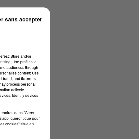
rénées
r sans accepter
erest: Store and/or
tising; Use profiles to
tand audiences through
personalise content; Use
 fraud, and fix errors;
 may process personal
mation actively
vices; Identify devices
rtenaires dans "Gérer
s'appliqueront que pour
les cookies" situé en