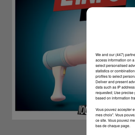
We and
our (447) partn
access information on a 
select personalised ad
statistics or combinatio
profiles to select person
Deliver and present adv
data such as IP address 
requested; Use precise g
based on information tra
Vous pouvez accepter en 
mes choix". Vous pouvez
ce site. Vous pouvez met
bas de chaque page.