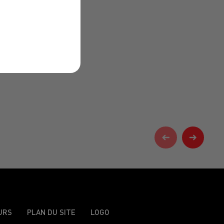
URS
PLAN DU SITE
LOGO