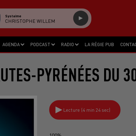
Systaime
CHRISTOPHE WILLEM
AGENDA
PODCAST
RADIO
LA RÉGIE PUB
CONTA
AUTES-PYRÉNÉES DU 30
Lecture (4 min 24 sec)
100%