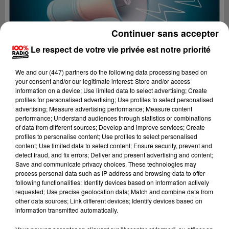
Continuer sans accepter
Le respect de votre vie privée est notre priorité
We and
our (447) partners
do the following data processing based on
your consent and/or our legitimate interest: Store and/or access
information on a device; Use limited data to select advertising; Create
profiles for personalised advertising; Use profiles to select personalised
advertising; Measure advertising performance; Measure content
performance; Understand audiences through statistics or combinations
of data from different sources; Develop and improve services; Create
profiles to personalise content; Use profiles to select personalised
content; Use limited data to select content; Ensure security, prevent and
Lecture (4 min 18 sec)
detect fraud, and fix errors; Deliver and present advertising and content;
Save and communicate privacy choices. These technologies may
process personal data such as IP address and browsing data to offer
following functionalities: Identify devices based on information actively
requested; Use precise geolocation data; Match and combine data from
100%
other data sources; Link different devices; Identify devices based on
information transmitted automatically.
100% Radio les infos des Hautes-Pyrénées