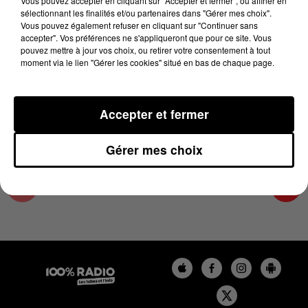
Vous pouvez accepter en cliquant sur "Accepter et fermer", ou affiner en
30 mai 2024 - 4 min 18 sec
sélectionnant les finalités et/ou partenaires dans "Gérer mes choix".
Vous pouvez également refuser en cliquant sur "Continuer sans
LES INFOS DES HAUTES-PYRÉNÉES DU
accepter". Vos préférences ne s'appliqueront que pour ce site. Vous
30/05/2024 À 17H00
pouvez mettre à jour vos choix, ou retirer votre consentement à tout
moment via le lien "Gérer les cookies" situé en bas de chaque page.
Podcasts infos des Hautes-Pyrénées
Accepter et fermer
Gérer mes choix