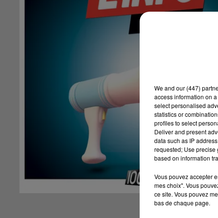
We and
our (447) partn
access information on a 
select personalised ad
statistics or combinatio
profiles to select person
Deliver and present adv
data such as IP address 
requested; Use precise g
based on information tra
Vous pouvez accepter en 
mes choix". Vous pouvez
ce site. Vous pouvez met
bas de chaque page.