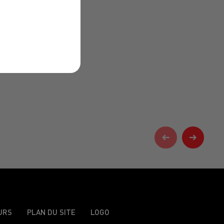
URS
PLAN DU SITE
LOGO