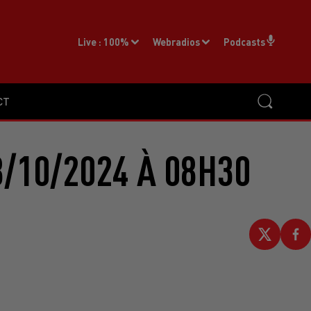
Live :
100%
Webradios
Podcasts
CT
/10/2024 À 08H30