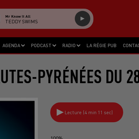
Mr Know It All
TEDDY SWIMS
AGENDA
PODCAST
RADIO
LA RÉGIE PUB
CONTA
AUTES-PYRÉNÉES DU 28
Lecture (4 min 11 sec)
100%