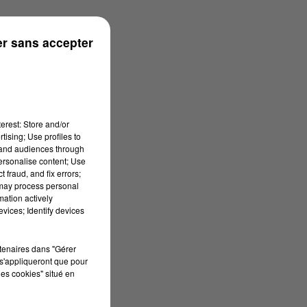
rénées
r sans accepter
erest: Store and/or
tising; Use profiles to
tand audiences through
personalise content; Use
 fraud, and fix errors;
 may process personal
mation actively
vices; Identify devices
rtenaires dans "Gérer
s'appliqueront que pour
les cookies" situé en