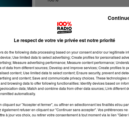
100% Radio les infos des Hautes-Py
Continue
Le respect de votre vie privée est notre priorité
ers
do the following data processing based on your consent and/or our legitimate int
device; Use limited data to select advertising; Create profiles for personalised adver
vertising; Measure advertising performance; Measure content performance; Unders
ns of data from different sources; Develop and improve services; Create profiles to 
alised content; Use limited data to select content; Ensure security, prevent and detect
ertising and content; Save and communicate privacy choices. These technologies
and browsing data to offer following functionalities: Identify devices based on infor
eolocation data; Match and combine data from other data sources; Link different de
nsmitted automatically.
cliquant sur "Accepter et fermer", ou affiner en sélectionnant les finalités et/ou pa
 également refuser en cliquant sur "Continuer sans accepter". Vos préférences ne 
tre à jour vos choix, ou retirer votre consentement à tout moment via le lien "Gérer 