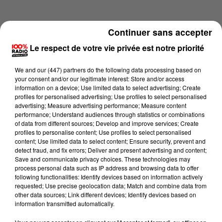
Continuer sans accepter
Le respect de votre vie privée est notre priorité
We and
our (447) partners
do the following data processing based on
your consent and/or our legitimate interest: Store and/or access
information on a device; Use limited data to select advertising; Create
profiles for personalised advertising; Use profiles to select personalised
advertising; Measure advertising performance; Measure content
performance; Understand audiences through statistics or combinations
of data from different sources; Develop and improve services; Create
profiles to personalise content; Use profiles to select personalised
content; Use limited data to select content; Ensure security, prevent and
Lecture (4 min 13 sec)
detect fraud, and fix errors; Deliver and present advertising and content;
Save and communicate privacy choices. These technologies may
process personal data such as IP address and browsing data to offer
following functionalities: Identify devices based on information actively
requested; Use precise geolocation data; Match and combine data from
100%
other data sources; Link different devices; Identify devices based on
information transmitted automatically.
100% Radio les infos des Hautes-Pyrénées