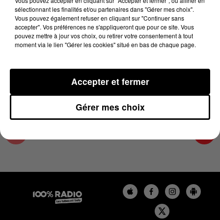
Vous pouvez accepter en cliquant sur "Accepter et fermer", ou affiner en
28 août 2025 - 4 min 13 sec
sélectionnant les finalités et/ou partenaires dans "Gérer mes choix".
Vous pouvez également refuser en cliquant sur "Continuer sans
LES INFOS DES HAUTES-PYRÉNÉES DU
accepter". Vos préférences ne s'appliqueront que pour ce site. Vous
28/08/2025 À 07H30
pouvez mettre à jour vos choix, ou retirer votre consentement à tout
moment via le lien "Gérer les cookies" situé en bas de chaque page.
Podcasts infos des Hautes-Pyrénées
Accepter et fermer
Gérer mes choix