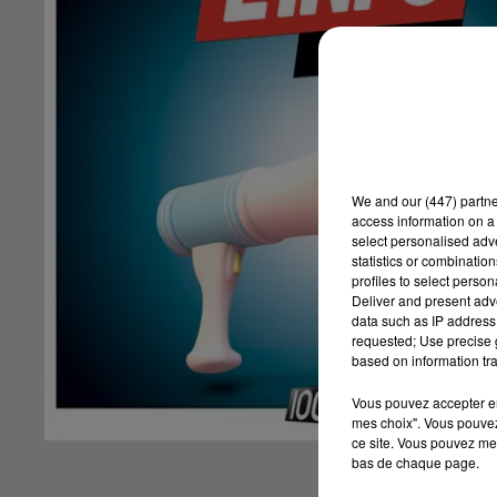
We and
our (447) partn
access information on a 
select personalised ad
statistics or combinatio
profiles to select person
Deliver and present adv
data such as IP address 
requested; Use precise g
based on information tra
Vous pouvez accepter en 
mes choix". Vous pouvez
ce site. Vous pouvez met
bas de chaque page.