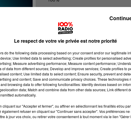
100% Radio les infos des Hautes-Py
Continue
Le respect de votre vie privée est notre priorité
ers
do the following data processing based on your consent and/or our legitimate int
device; Use limited data to select advertising; Create profiles for personalised adver
vertising; Measure advertising performance; Measure content performance; Unders
ns of data from different sources; Develop and improve services; Create profiles to 
alised content; Use limited data to select content; Ensure security, prevent and detect
ertising and content; Save and communicate privacy choices. These technologies
and browsing data to offer following functionalities: Identify devices based on infor
eolocation data; Match and combine data from other data sources; Link different de
nsmitted automatically.
cliquant sur "Accepter et fermer", ou affiner en sélectionnant les finalités et/ou pa
 également refuser en cliquant sur "Continuer sans accepter". Vos préférences ne 
tre à jour vos choix, ou retirer votre consentement à tout moment via le lien "Gérer 