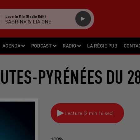
Love In Rio (radio Edit)
SABRINA & LIA ONE
AGENDA
PODCAST
RADIO
LA RÉGIE PUB
CONTA
AUTES-PYRÉNÉES DU 28
Lecture (2 min 16 sec)
100%