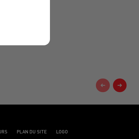
URS
PLAN DU SITE
LOGO