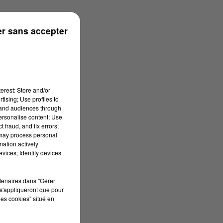
rénées
r sans accepter
erest: Store and/or
tising; Use profiles to
tand audiences through
personalise content; Use
 fraud, and fix errors;
 may process personal
mation actively
vices; Identify devices
rtenaires dans "Gérer
s'appliqueront que pour
les cookies" situé en