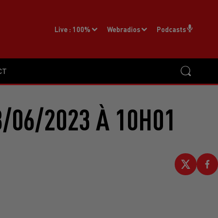
Live :
100%
Webradios
Podcasts
CT
/06/2023 À 10H01