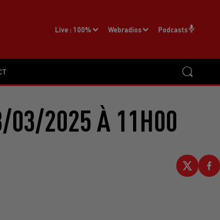
Live :
100%
Webradios
Podcasts
CT
/03/2025 À 11H00