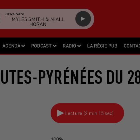
Drive Safe
MYLES SMITH & NIALL
HORAN
AGENDA
PODCAST
RADIO
LA RÉGIE PUB
CONTA
AUTES-PYRÉNÉES DU 28
Lecture (2 min 15 sec)
100%