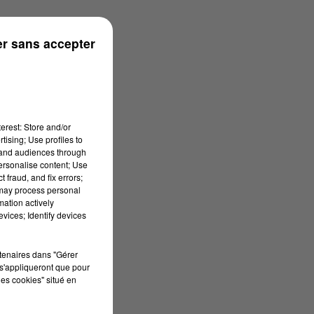
rénées
r sans accepter
erest: Store and/or
tising; Use profiles to
tand audiences through
personalise content; Use
 fraud, and fix errors;
 may process personal
mation actively
vices; Identify devices
rtenaires dans "Gérer
s'appliqueront que pour
les cookies" situé en