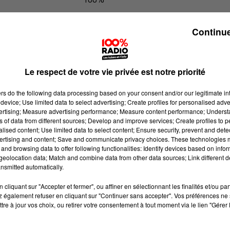
100% Radio les infos des Hautes-Py
Continue
Le respect de votre vie privée est notre priorité
ers
do the following data processing based on your consent and/or our legitimate int
device; Use limited data to select advertising; Create profiles for personalised adver
vertising; Measure advertising performance; Measure content performance; Unders
ns of data from different sources; Develop and improve services; Create profiles to 
alised content; Use limited data to select content; Ensure security, prevent and detect
ertising and content; Save and communicate privacy choices. These technologies
and browsing data to offer following functionalities: Identify devices based on infor
eolocation data; Match and combine data from other data sources; Link different de
nsmitted automatically.
cliquant sur "Accepter et fermer", ou affiner en sélectionnant les finalités et/ou pa
 également refuser en cliquant sur "Continuer sans accepter". Vos préférences ne 
tre à jour vos choix, ou retirer votre consentement à tout moment via le lien "Gérer 