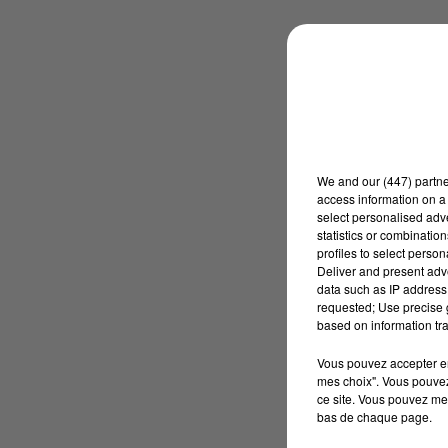
We and
our (447) partn
access information on a 
select personalised ad
statistics or combinatio
profiles to select person
Deliver and present adv
data such as IP address 
requested; Use precise g
based on information tra
Vous pouvez accepter en 
mes choix". Vous pouvez
ce site. Vous pouvez met
bas de chaque page.