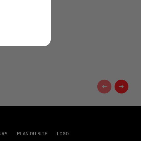
URS
PLAN DU SITE
LOGO