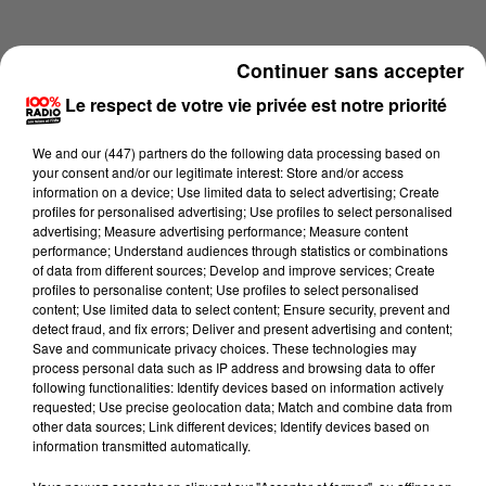
Continuer sans accepter
Le respect de votre vie privée est notre priorité
We and
our (447) partners
do the following data processing based on
your consent and/or our legitimate interest: Store and/or access
information on a device; Use limited data to select advertising; Create
profiles for personalised advertising; Use profiles to select personalised
advertising; Measure advertising performance; Measure content
performance; Understand audiences through statistics or combinations
of data from different sources; Develop and improve services; Create
profiles to personalise content; Use profiles to select personalised
content; Use limited data to select content; Ensure security, prevent and
Lecture (2 min 15 sec)
detect fraud, and fix errors; Deliver and present advertising and content;
Save and communicate privacy choices. These technologies may
process personal data such as IP address and browsing data to offer
following functionalities: Identify devices based on information actively
requested; Use precise geolocation data; Match and combine data from
100%
other data sources; Link different devices; Identify devices based on
information transmitted automatically.
100% Radio les infos des Hautes-Pyrénées