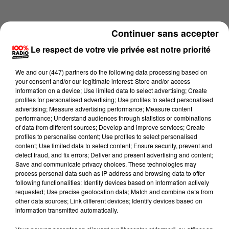
Continuer sans accepter
Le respect de votre vie privée est notre priorité
We and
our (447) partners
do the following data processing based on
your consent and/or our legitimate interest: Store and/or access
information on a device; Use limited data to select advertising; Create
profiles for personalised advertising; Use profiles to select personalised
advertising; Measure advertising performance; Measure content
performance; Understand audiences through statistics or combinations
of data from different sources; Develop and improve services; Create
profiles to personalise content; Use profiles to select personalised
content; Use limited data to select content; Ensure security, prevent and
Lecture (4 min 14 sec)
detect fraud, and fix errors; Deliver and present advertising and content;
Save and communicate privacy choices. These technologies may
process personal data such as IP address and browsing data to offer
following functionalities: Identify devices based on information actively
requested; Use precise geolocation data; Match and combine data from
100%
other data sources; Link different devices; Identify devices based on
information transmitted automatically.
100% Radio les infos des Hautes-Pyrénées