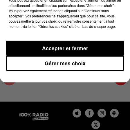
Vous pouvez accepter en cliquant sur "Accepter et fermer", ou affiner en
28 janvier 2025 - 4 min 14 sec
sélectionnant les finalités et/ou partenaires dans "Gérer mes choix".
Vous pouvez également refuser en cliquant sur "Continuer sans
LES INFOS DES HAUTES-PYRÉNÉES DU
accepter". Vos préférences ne s'appliqueront que pour ce site. Vous
28/01/2025 À 08H00
pouvez mettre à jour vos choix, ou retirer votre consentement à tout
moment via le lien "Gérer les cookies" situé en bas de chaque page.
Podcasts infos des Hautes-Pyrénées
Accepter et fermer
Gérer mes choix