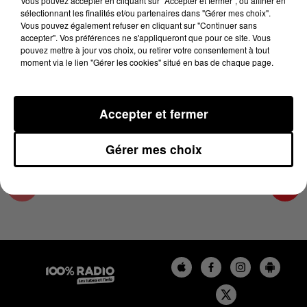
Vous pouvez accepter en cliquant sur "Accepter et fermer", ou affiner en
27 mars 2025 - 4 min 16 sec
sélectionnant les finalités et/ou partenaires dans "Gérer mes choix".
Vous pouvez également refuser en cliquant sur "Continuer sans
LES INFOS DES HAUTES-PYRÉNÉES DU
accepter". Vos préférences ne s'appliqueront que pour ce site. Vous
27/03/2025 À 17H00
pouvez mettre à jour vos choix, ou retirer votre consentement à tout
moment via le lien "Gérer les cookies" situé en bas de chaque page.
Podcasts infos des Hautes-Pyrénées
Accepter et fermer
Gérer mes choix