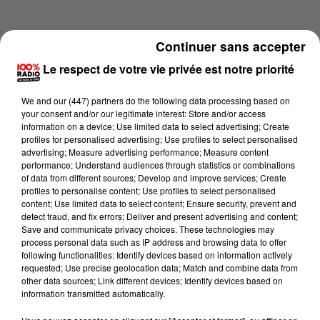
Continuer sans accepter
Le respect de votre vie privée est notre priorité
We and
our (447) partners
do the following data processing based on
your consent and/or our legitimate interest: Store and/or access
information on a device; Use limited data to select advertising; Create
profiles for personalised advertising; Use profiles to select personalised
advertising; Measure advertising performance; Measure content
performance; Understand audiences through statistics or combinations
of data from different sources; Develop and improve services; Create
profiles to personalise content; Use profiles to select personalised
content; Use limited data to select content; Ensure security, prevent and
Lecture (4 min 16 sec)
detect fraud, and fix errors; Deliver and present advertising and content;
Save and communicate privacy choices. These technologies may
process personal data such as IP address and browsing data to offer
following functionalities: Identify devices based on information actively
requested; Use precise geolocation data; Match and combine data from
100%
other data sources; Link different devices; Identify devices based on
information transmitted automatically.
100% Radio les infos des Hautes-Pyrénées