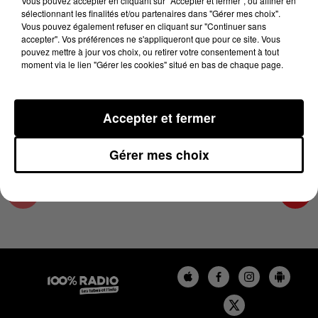
Vous pouvez accepter en cliquant sur "Accepter et fermer", ou affiner en
25 novembre 2025 - 4 min 15 sec
sélectionnant les finalités et/ou partenaires dans "Gérer mes choix".
Vous pouvez également refuser en cliquant sur "Continuer sans
LES INFOS DES HAUTES-PYRÉNÉES DU
accepter". Vos préférences ne s'appliqueront que pour ce site. Vous
25/11/2025 À 06H59
pouvez mettre à jour vos choix, ou retirer votre consentement à tout
moment via le lien "Gérer les cookies" situé en bas de chaque page.
Podcasts infos des Hautes-Pyrénées
Accepter et fermer
Gérer mes choix