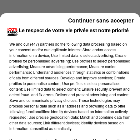
Continuer sans accepter
Le respect de votre vie privée est notre priorité
We and
our (447) partners
do the following data processing based on
your consent and/or our legitimate interest: Store and/or access
information on a device; Use limited data to select advertising; Create
profiles for personalised advertising; Use profiles to select personalised
advertising; Measure advertising performance; Measure content
performance; Understand audiences through statistics or combinations
of data from different sources; Develop and improve services; Create
profiles to personalise content; Use profiles to select personalised
content; Use limited data to select content; Ensure security, prevent and
Lecture (4 min 15 sec)
detect fraud, and fix errors; Deliver and present advertising and content;
Save and communicate privacy choices. These technologies may
process personal data such as IP address and browsing data to offer
following functionalities: Identify devices based on information actively
requested; Use precise geolocation data; Match and combine data from
100%
other data sources; Link different devices; Identify devices based on
information transmitted automatically.
100% Radio les infos des Hautes-Pyrénées