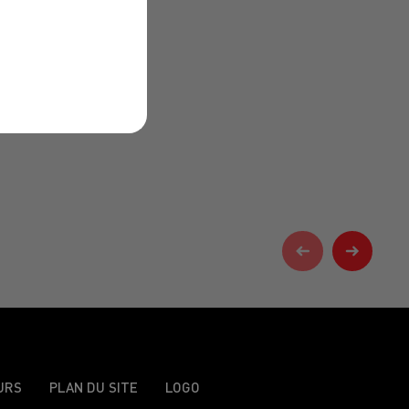
URS
PLAN DU SITE
LOGO