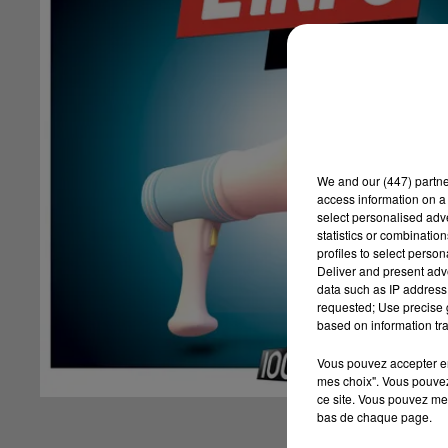
We and
our (447) partn
access information on a 
select personalised ad
statistics or combinatio
profiles to select person
Deliver and present adv
data such as IP address 
requested; Use precise g
based on information tra
Vous pouvez accepter en 
mes choix". Vous pouvez
ce site. Vous pouvez met
bas de chaque page.