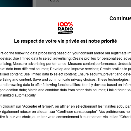
100% Radio les infos des Hautes-Py
Continue
Le respect de votre vie privée est notre priorité
ers
do the following data processing based on your consent and/or our legitimate int
device; Use limited data to select advertising; Create profiles for personalised adver
vertising; Measure advertising performance; Measure content performance; Unders
ns of data from different sources; Develop and improve services; Create profiles to 
alised content; Use limited data to select content; Ensure security, prevent and detect
ertising and content; Save and communicate privacy choices. These technologies
and browsing data to offer following functionalities: Identify devices based on infor
eolocation data; Match and combine data from other data sources; Link different de
nsmitted automatically.
cliquant sur "Accepter et fermer", ou affiner en sélectionnant les finalités et/ou pa
 également refuser en cliquant sur "Continuer sans accepter". Vos préférences ne 
tre à jour vos choix, ou retirer votre consentement à tout moment via le lien "Gérer 