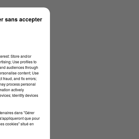
rénées
r sans accepter
erest: Store and/or
tising; Use profiles to
tand audiences through
personalise content; Use
 fraud, and fix errors;
 may process personal
mation actively
vices; Identify devices
rtenaires dans "Gérer
s'appliqueront que pour
les cookies" situé en