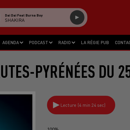
Dai Dai Feat Burna Boy
SHAKIRA
AGENDA
PODCAST
RADIO
LA RÉGIE PUB
CONTA
AUTES-PYRÉNÉES DU 25
Lecture (4 min 24 sec)
100%