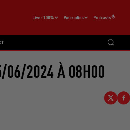
Live :
100%
Webradios
Podcasts
CT
/06/2024 À 08H00