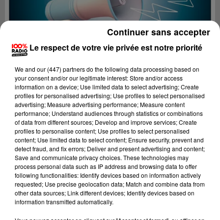
Continuer sans accepter
Le respect de votre vie privée est notre priorité
We and
our (447) partners
do the following data processing based on
your consent and/or our legitimate interest: Store and/or access
information on a device; Use limited data to select advertising; Create
profiles for personalised advertising; Use profiles to select personalised
advertising; Measure advertising performance; Measure content
performance; Understand audiences through statistics or combinations
of data from different sources; Develop and improve services; Create
profiles to personalise content; Use profiles to select personalised
content; Use limited data to select content; Ensure security, prevent and
Lecture (2 min 23 sec)
detect fraud, and fix errors; Deliver and present advertising and content;
Save and communicate privacy choices. These technologies may
process personal data such as IP address and browsing data to offer
following functionalities: Identify devices based on information actively
requested; Use precise geolocation data; Match and combine data from
100%
other data sources; Link different devices; Identify devices based on
information transmitted automatically.
100% Radio les infos des Hautes-Pyrénées