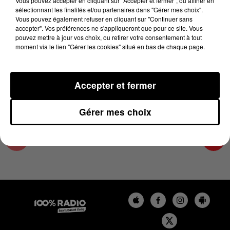
Vous pouvez accepter en cliquant sur "Accepter et fermer", ou affiner en
24 juin 2024 - 2 min 23 sec
sélectionnant les finalités et/ou partenaires dans "Gérer mes choix".
Vous pouvez également refuser en cliquant sur "Continuer sans
LES INFOS DES HAUTES-PYRÉNÉES DU
accepter". Vos préférences ne s'appliqueront que pour ce site. Vous
24/06/2024 À 15H00
pouvez mettre à jour vos choix, ou retirer votre consentement à tout
moment via le lien "Gérer les cookies" situé en bas de chaque page.
Podcasts infos des Hautes-Pyrénées
Accepter et fermer
Gérer mes choix