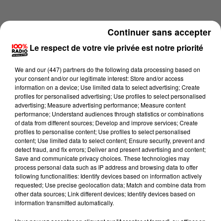
Continuer sans accepter
Le respect de votre vie privée est notre priorité
We and
our (447) partners
do the following data processing based on
your consent and/or our legitimate interest: Store and/or access
information on a device; Use limited data to select advertising; Create
profiles for personalised advertising; Use profiles to select personalised
advertising; Measure advertising performance; Measure content
performance; Understand audiences through statistics or combinations
of data from different sources; Develop and improve services; Create
profiles to personalise content; Use profiles to select personalised
content; Use limited data to select content; Ensure security, prevent and
Lecture (2 min 14 sec)
detect fraud, and fix errors; Deliver and present advertising and content;
Save and communicate privacy choices. These technologies may
process personal data such as IP address and browsing data to offer
following functionalities: Identify devices based on information actively
requested; Use precise geolocation data; Match and combine data from
100%
other data sources; Link different devices; Identify devices based on
information transmitted automatically.
100% Radio les infos des Hautes-Pyrénées