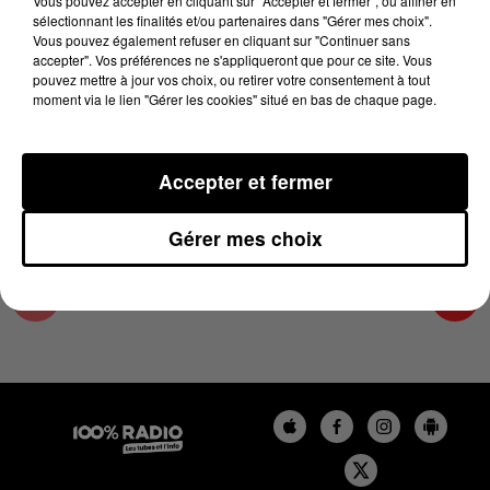
Vous pouvez accepter en cliquant sur "Accepter et fermer", ou affiner en
24 février 2025 - 2 min 14 sec
sélectionnant les finalités et/ou partenaires dans "Gérer mes choix".
Vous pouvez également refuser en cliquant sur "Continuer sans
LES INFOS DES HAUTES-PYRÉNÉES DU
accepter". Vos préférences ne s'appliqueront que pour ce site. Vous
24/02/2025 À 10H59
pouvez mettre à jour vos choix, ou retirer votre consentement à tout
moment via le lien "Gérer les cookies" situé en bas de chaque page.
Podcasts infos des Hautes-Pyrénées
Accepter et fermer
Gérer mes choix