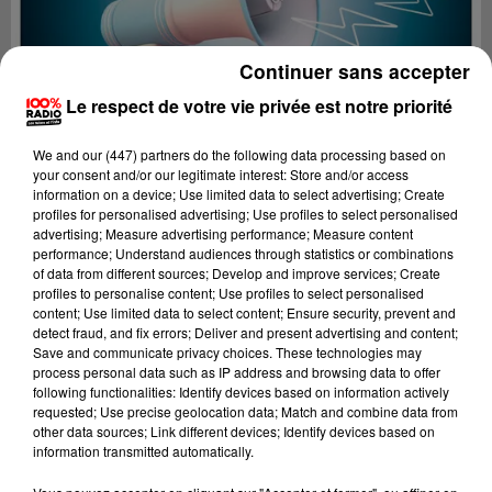
Continuer sans accepter
Le respect de votre vie privée est notre priorité
We and
our (447) partners
do the following data processing based on
your consent and/or our legitimate interest: Store and/or access
information on a device; Use limited data to select advertising; Create
profiles for personalised advertising; Use profiles to select personalised
advertising; Measure advertising performance; Measure content
performance; Understand audiences through statistics or combinations
of data from different sources; Develop and improve services; Create
profiles to personalise content; Use profiles to select personalised
content; Use limited data to select content; Ensure security, prevent and
Lecture (4 min 10 sec)
detect fraud, and fix errors; Deliver and present advertising and content;
Save and communicate privacy choices. These technologies may
process personal data such as IP address and browsing data to offer
following functionalities: Identify devices based on information actively
requested; Use precise geolocation data; Match and combine data from
100%
other data sources; Link different devices; Identify devices based on
information transmitted automatically.
100% Radio les infos des Hautes-Pyrénées