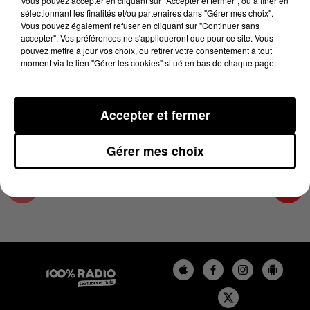
Vous pouvez accepter en cliquant sur "Accepter et fermer", ou affiner en
24 janvier 2024 - 4 min 10 sec
sélectionnant les finalités et/ou partenaires dans "Gérer mes choix".
Vous pouvez également refuser en cliquant sur "Continuer sans
LES INFOS DES HAUTES-PYRÉNÉES DU
accepter". Vos préférences ne s'appliqueront que pour ce site. Vous
24/01/2024 À 08H30
pouvez mettre à jour vos choix, ou retirer votre consentement à tout
moment via le lien "Gérer les cookies" situé en bas de chaque page.
Podcasts infos des Hautes-Pyrénées
Accepter et fermer
Gérer mes choix