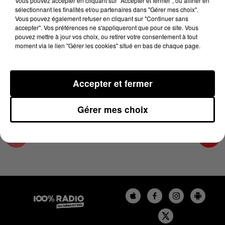
Vous pouvez accepter en cliquant sur "Accepter et fermer", ou affiner en
23 août 2024 - 2 min 23 sec
sélectionnant les finalités et/ou partenaires dans "Gérer mes choix".
Vous pouvez également refuser en cliquant sur "Continuer sans
LES INFOS DES HAUTES-PYRÉNÉES DU
accepter". Vos préférences ne s'appliqueront que pour ce site. Vous
23/08/2024 À 12H01
pouvez mettre à jour vos choix, ou retirer votre consentement à tout
moment via le lien "Gérer les cookies" situé en bas de chaque page.
Podcasts infos des Hautes-Pyrénées
Accepter et fermer
Gérer mes choix