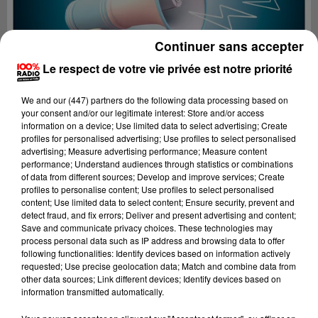
Continuer sans accepter
Le respect de votre vie privée est notre priorité
We and
our (447) partners
do the following data processing based on
your consent and/or our legitimate interest: Store and/or access
information on a device; Use limited data to select advertising; Create
profiles for personalised advertising; Use profiles to select personalised
advertising; Measure advertising performance; Measure content
performance; Understand audiences through statistics or combinations
of data from different sources; Develop and improve services; Create
profiles to personalise content; Use profiles to select personalised
content; Use limited data to select content; Ensure security, prevent and
Lecture (2 min 23 sec)
detect fraud, and fix errors; Deliver and present advertising and content;
Save and communicate privacy choices. These technologies may
process personal data such as IP address and browsing data to offer
following functionalities: Identify devices based on information actively
requested; Use precise geolocation data; Match and combine data from
100%
other data sources; Link different devices; Identify devices based on
information transmitted automatically.
100% Radio les infos des Hautes-Pyrénées