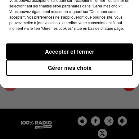
Vous pouvez accepter en cliquant sur "Accepter et fermer", ou affiner en
23 mai 2025 - 4 min 17 sec
sélectionnant les finalités et/ou partenaires dans "Gérer mes choix".
Vous pouvez également refuser en cliquant sur "Continuer sans
LES INFOS DES HAUTES-PYRÉNÉES DU
accepter". Vos préférences ne s'appliqueront que pour ce site. Vous
23/05/2025 À 09H00
pouvez mettre à jour vos choix, ou retirer votre consentement à tout
moment via le lien "Gérer les cookies" situé en bas de chaque page.
Podcasts infos des Hautes-Pyrénées
Accepter et fermer
Gérer mes choix