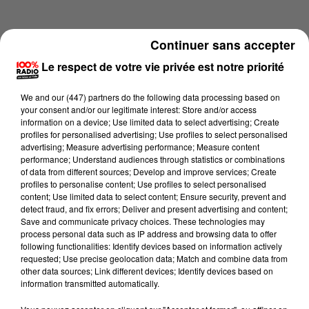
Continuer sans accepter
Le respect de votre vie privée est notre priorité
We and
our (447) partners
do the following data processing based on
your consent and/or our legitimate interest: Store and/or access
information on a device; Use limited data to select advertising; Create
profiles for personalised advertising; Use profiles to select personalised
advertising; Measure advertising performance; Measure content
performance; Understand audiences through statistics or combinations
of data from different sources; Develop and improve services; Create
profiles to personalise content; Use profiles to select personalised
content; Use limited data to select content; Ensure security, prevent and
Lecture (4 min 17 sec)
detect fraud, and fix errors; Deliver and present advertising and content;
Save and communicate privacy choices. These technologies may
process personal data such as IP address and browsing data to offer
following functionalities: Identify devices based on information actively
requested; Use precise geolocation data; Match and combine data from
100%
other data sources; Link different devices; Identify devices based on
information transmitted automatically.
100% Radio les infos des Hautes-Pyrénées