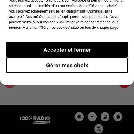
Vous pouvez accepter en cliquant sur "Accepter et fermer", ou affiner en
23 mai 2024 - 4 min 17 sec
sélectionnant les finalités et/ou partenaires dans "Gérer mes choix".
Vous pouvez également refuser en cliquant sur "Continuer sans
LES INFOS DES HAUTES-PYRÉNÉES DU
accepter". Vos préférences ne s'appliqueront que pour ce site. Vous
23/05/2024 À 17H00
pouvez mettre à jour vos choix, ou retirer votre consentement à tout
moment via le lien "Gérer les cookies" situé en bas de chaque page.
Podcasts infos des Hautes-Pyrénées
Accepter et fermer
Gérer mes choix