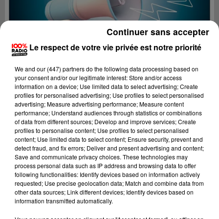
Continuer sans accepter
Le respect de votre vie privée est notre priorité
We and
our (447) partners
do the following data processing based on
your consent and/or our legitimate interest: Store and/or access
information on a device; Use limited data to select advertising; Create
profiles for personalised advertising; Use profiles to select personalised
advertising; Measure advertising performance; Measure content
performance; Understand audiences through statistics or combinations
of data from different sources; Develop and improve services; Create
profiles to personalise content; Use profiles to select personalised
content; Use limited data to select content; Ensure security, prevent and
Lecture (4 min 17 sec)
detect fraud, and fix errors; Deliver and present advertising and content;
Save and communicate privacy choices. These technologies may
process personal data such as IP address and browsing data to offer
following functionalities: Identify devices based on information actively
requested; Use precise geolocation data; Match and combine data from
100%
other data sources; Link different devices; Identify devices based on
information transmitted automatically.
100% Radio les infos des Hautes-Pyrénées